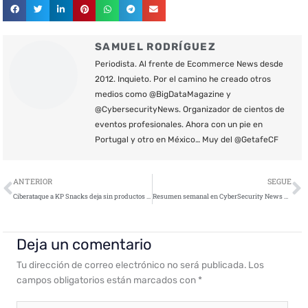
SAMUEL RODRÍGUEZ
Periodista. Al frente de Ecommerce News desde
2012. Inquieto. Por el camino he creado otros
medios como @BigDataMagazine y
@CybersecurityNews. Organizador de cientos de
eventos profesionales. Ahora con un pie en
Portugal y otro en México… Muy del @GetafeCF
Ant
S
ANTERIOR
SEGUE
Ciberataque a KP Snacks deja sin productos a varias empresas de snacks
Resumen semanal en CyberSecurity News – 11 de febrero de 2022
Deja un comentario
Tu dirección de correo electrónico no será publicada.
Los
campos obligatorios están marcados con
*