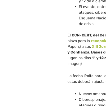
y 12 de diciemb
El evento, ent
ataques, cibere
Esquema Naciona
de crisis.
El
CCN-CERT, del Cen
plazo para la
recepci
Papers) a sus
XIII Jo
y Confianza. Bases 
lugar los días
11 y 12
Imagen).
La fecha límite para 
estas deberán ajustar
Nuevas amenaz
Ciberespionaje
ataques dirigi