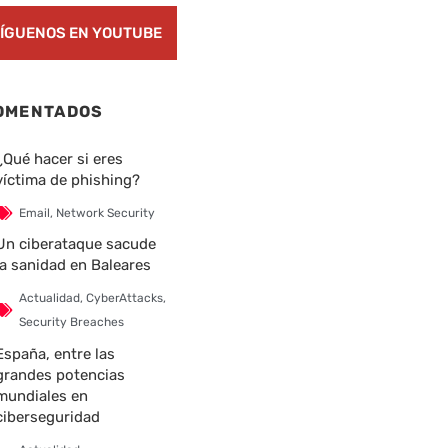
ÍGUENOS EN YOUTUBE
OMENTADOS
¿Qué hacer si eres
víctima de phishing?
Email
,
Network Security
Un ciberataque sacude
la sanidad en Baleares
Actualidad
,
CyberAttacks
,
Security Breaches
España, entre las
grandes potencias
mundiales en
ciberseguridad