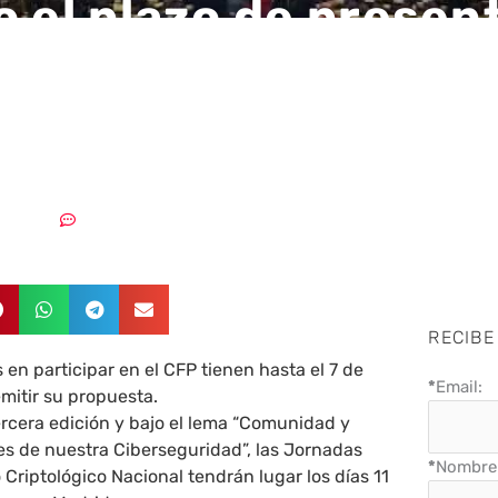
o el plazo de presen
puestas para las XII
das STIC CCN-CERT
0/07/2019
Sin comentarios
RECIBE
 en participar en el CFP tienen hasta el 7 de
*
Email:
mitir su propuesta.
rcera edición y bajo el lema “Comunidad y
es de nuestra Ciberseguridad”, las Jornadas
*
Nombre 
 Criptológico Nacional tendrán lugar los días 11