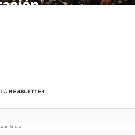
tación
I
 LA
NEWSLETTER
apellidos: