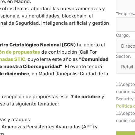
re, en Madrid.
re otros temas, abordará las nuevas amenazas y
*
Empres
spionaje, vulnerabilidades, blockchain, el
l de Seguridad, inteligencia artificial y gestión
Cargo:
tro Criptológico Nacional (CCN)
ha abierto el
ón de propuestas
de contribución (Call For
Sector:
rnadas STIC
, cuyo lema este año es
“Comunidad
de nuestra Ciberseguridad”
. El evento tendrá
 de diciembre
, en Madrid (Kinépolis-Ciudad de la
Acepto 
comunica
la recepción de propuestas es el
7 de octubre
y
Security
se a la siguiente temática:
Política 
Acepto
as y ataques
comercia
, Amenazas Persistentes Avanzadas (APT) y
dos