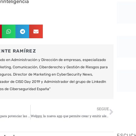
rinteligencia
ENTE RAMÍREZ
do en Administración y Dirección de empresas, especializado
keting, Comunicación, Ciberderecho y Gestión de Riesgos para
eguros. Director de Marketing en CyberSecurity News,
zador de CISO Day 2019 y Administrador del grupo de LinkedIn
os de Ciberseguridad España"
Siguie
SEGUE
Gestión inteligente de la energía para potenciar las nuevas infraestructuras en el Data Center
Welppy, la nueva app que permite crear y emitir alertas de emergencia en tu zona
ESCUC