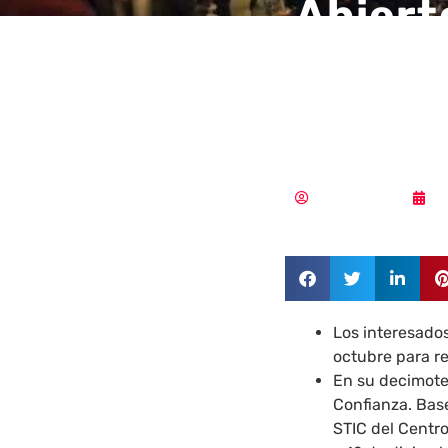
Abiert
de pro
Jorna
Vicente Ramírez
1
Los interesados
octubre para re
En su decimote
Confianza. Bas
STIC del Centro