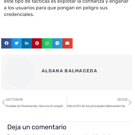
este tipo de tácticas es explotar la confianza y engañar
a los usuarios para que pongan en peligro sus
credenciales.
ALDANA BALMACEDA
Ant
S
ANTERIOR
SEGUE
Pruebas de Penetración, clave en el cumplimiento de normativas como GDPR, PCI-DSS, ENS, NIS2 e ISO 27001
Sólo el 61% de los principales fabricantes han adoptado políticas de autenticación del correo electrónico a pesar del aumento de los ciberataques
Deja un comentario