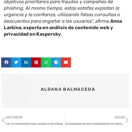
objetivos prioritarios para fraudes y campañas de
phishing. Al mismo tiempo, estas estafas explotan la
urgencia y la confianza, utilizando falsas consultas o
descuentos para engañar a los usuarios”,
afirma
Anna
Larkina, experta en análisis de contenido web y
privacidad en Kaspersky
.
ALDANA BALMACEDA
Ant
S
ANTERIOR
SEGUE
Las 10 contraseñas más usadas se descifran en menos de un segundo
Automatización del cumplimiento en ciberseguridad: el nuevo estándar operativo de las empresas tecnológicas