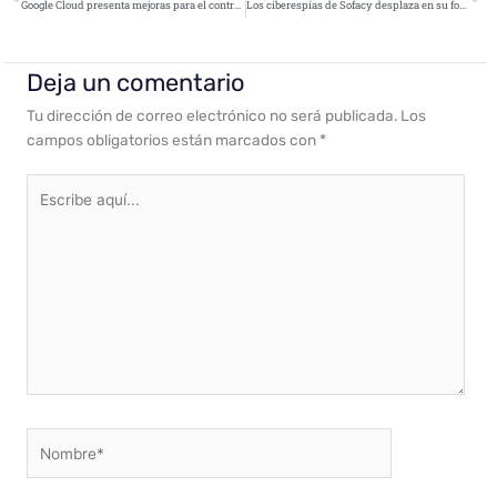
Google Cloud presenta mejoras para el control de seguridad en la nube de las empresas
Los ciberespías de Sofacy desplaza en su foco de interés de la OTAN y Ucrania hacia el Este
Deja un comentario
Tu dirección de correo electrónico no será publicada.
Los
campos obligatorios están marcados con
*
Escribe
aquí...
Nombre*