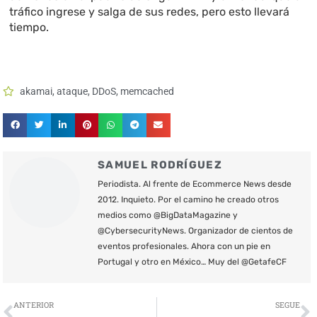
tráfico ingrese y salga de sus redes, pero esto llevará
tiempo.
akamai
,
ataque
,
DDoS
,
memcached
SAMUEL RODRÍGUEZ
Periodista. Al frente de Ecommerce News desde
2012. Inquieto. Por el camino he creado otros
medios como @BigDataMagazine y
@CybersecurityNews. Organizador de cientos de
eventos profesionales. Ahora con un pie en
Portugal y otro en México… Muy del @GetafeCF
Ant
S
ANTERIOR
SEGUE