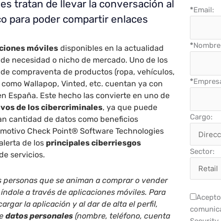
es tratan de llevar la conversación al
*
Email:
co para poder compartir enlaces
*
Nombre 
ciones móviles
disponibles en la actualidad
 de necesidad o nicho de mercado. Uno de los
 de compraventa de productos (ropa, vehículos,
*
Empres
 como Wallapop, Vinted, etc. cuentan ya con
en España. Este hecho las convierte en uno de
ivos de los cibercriminales
, ya que puede
Cargo:
ran cantidad de datos como beneficios
 motivo
Check Point® Software Technologies
lerta de los
principales ciberriesgos
Sector:
de servicios.
s personas que se animan a comprar o vender
 índole a través de aplicaciones móviles. Para
Acepto 
argar la aplicación y al dar de alta el perfil,
comunica
de
datos personales
(nombre, teléfono, cuenta