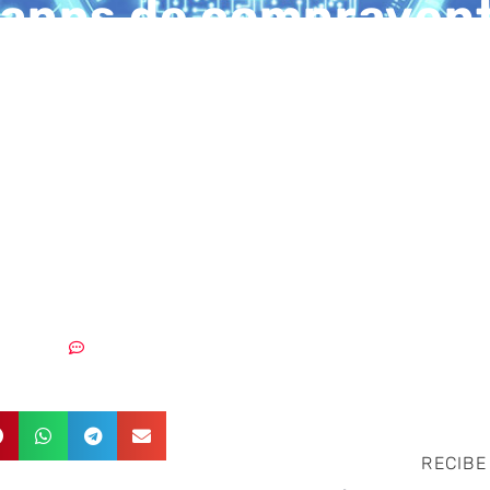
 apps de compravent
riminales ponen sus
os servicios debido a
antidad de datos se
lmacenan
31/12/2020
Sin comentarios
RECIBE