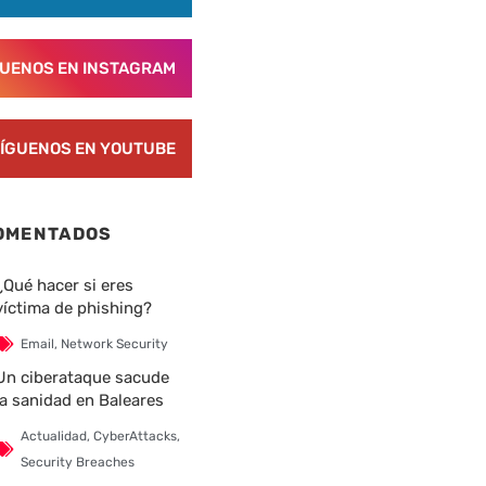
nte
GUENOS EN INSTAGRAM
ÍGUENOS EN YOUTUBE
OMENTADOS
¿Qué hacer si eres
víctima de phishing?
Email
,
Network Security
Un ciberataque sacude
la sanidad en Baleares
Actualidad
,
CyberAttacks
,
Security Breaches