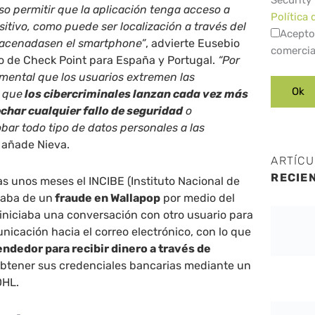
Security
uso permitir que la aplicación tenga acceso a
Política 
sitivo, como puede ser localización a través del
Acepto
macenadasen el smartphone”
, advierte Eusebio
comercia
co de Check Point para España y Portugal.
“Por
mental que los usuarios extremen las
 que
los cibercriminales lanzan cada vez más
char cualquier fallo de seguridad
o
obar todo tipo de datos personales a las
añade Nieva.
ARTÍC
RECIE
s unos meses el INCIBE (Instituto Nacional de
taba de un
fraude en Wallapop
por medio del
 iniciaba una conversación con otro usuario para
unicación hacia el correo electrónico, con lo que
ndedor para recibir dinero a través de
 obtener sus credenciales bancarias mediante un
DHL.