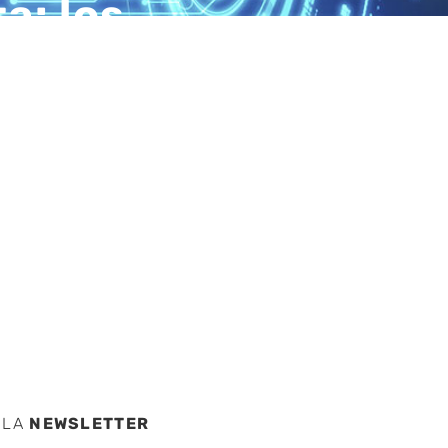
a: los
 ojos
 la
nsibles
 LA
NEWSLETTER