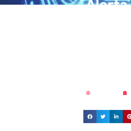
Alerta
ciberc
en est
gran c
que a
Samuel Rodríguez