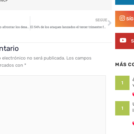
feCF
Siguie
SÍ
SEGUE
El auge de la nube híbrida: ¿cómo afrontar los desafíos que plantea para la ciberseguridad?
El 54% de los ataques lanzados el tercer trimestre fueron de tipo Phishing
S
ntario
o electrónico no será publicada.
Los campos
MÁS C
arcados con
*
1
1