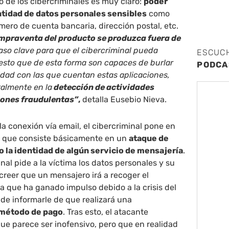
vo de los cibercriminales es muy claro:
poder
ntidad de datos personales sensibles
como
ero de cuenta bancaria, dirección postal, etc.
mpraventa del producto se produzca fuera de
aso clave para que el cibercriminal pueda
ESCUC
esto que de esta forma son capaces de burlar
PODCA
dad con las que cuentan estas aplicaciones,
almente en la
detección de actividades
iones fraudulentas”
,
detalla Eusebio Nieva.
la conexión vía email, el cibercriminal pone en
, que consiste básicamente en un
ataque de
 la identidad de algún servicio de mensajería
.
minal pide a la víctima los datos personales y su
creer que un mensajero irá a recoger el
a que ha ganado impulso debido a la crisis del
de informarle de que realizará una
 método de pago
. Tras esto, el atacante
e parece ser inofensivo, pero que en realidad