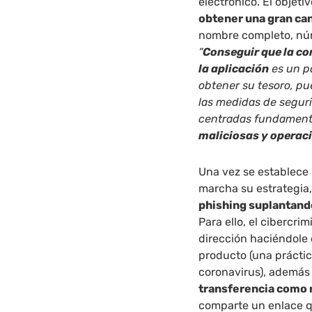
electrónico. El objeti
obtener una gran ca
nombre completo, núm
“
Conseguir que la co
la aplicación
es un p
obtener su tesoro, pu
las medidas de seguri
centradas fundament
maliciosas y operac
Una vez se establece 
marcha su estrategia
phishing suplantando
Para ello, el cibercri
dirección haciéndole 
producto (una práctic
coronavirus), además 
transferencia como
comparte un enlace qu