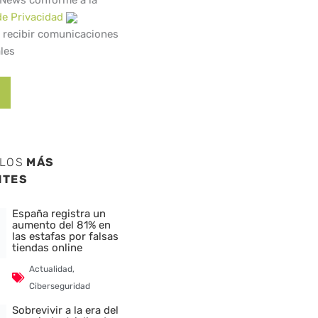
 News conforme a la
de Privacidad
 recibir comunicaciones
les
ULOS
MÁS
NTES
España registra un
aumento del 81% en
las estafas por falsas
tiendas online
Actualidad
,
Ciberseguridad
Sobrevivir a la era del