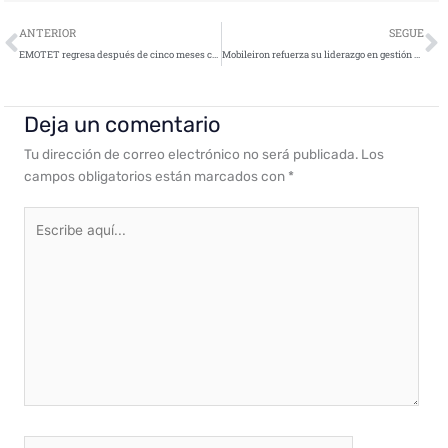
Ant
S
ANTERIOR
SEGUE
EMOTET regresa después de cinco meses con una campaña masiva
Mobileiron refuerza su liderazgo en gestión unificada de Endpoints
Deja un comentario
Tu dirección de correo electrónico no será publicada.
Los
campos obligatorios están marcados con
*
Escribe
aquí...
Nombre*