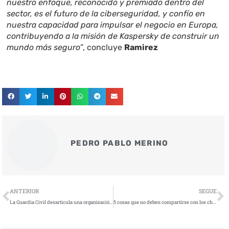
nuestro enfoque, reconocido y premiado dentro del
sector, es el futuro de la ciberseguridad, y confío en
nuestra capacidad para impulsar el negocio en Europa,
contribuyendo a la misión de Kaspersky de construir un
mundo más seguro”
, concluye
Ramirez
PEDRO PABLO MERINO
Ant
S
ANTERIOR
SEGUE
La Guardia Civil desarticula una organización criminal dedicada a cometer estafas con criptomonedas
5 cosas que no deben compartirse con los chatbots de inteligencia artificial