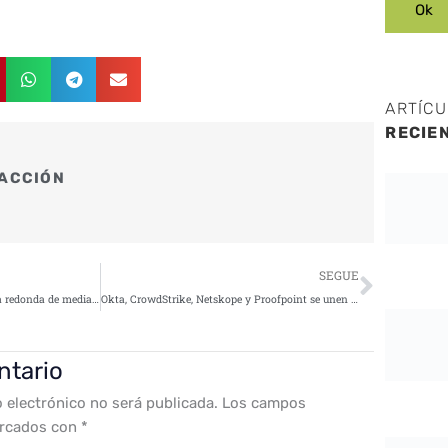
ARTÍC
RECIE
ACCIÓN
Siguie
SEGUE
Cyber-Insurance Day 2020: Mesa redonda de mediadores
Okta, CrowdStrike, Netskope y Proofpoint se unen para proteger el trabajo remoto
ntario
o electrónico no será publicada.
Los campos
arcados con
*