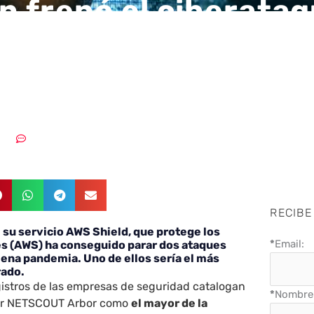
 frenó el ciberata
ás grande de la his
na pandemia
2020
Sin comentarios
RECIBE
su servicio AWS Shield, que protege los
*
Email:
s (AWS) ha conseguido parar
dos ataques
ena pandemia. Uno de ellos sería el
más
rado.
egistros de las empresas de seguridad catalogan
*
Nombre 
por NETSCOUT Arbor como
el mayor de la