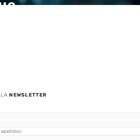
que
toria
 LA
NEWSLETTER
apellidos: