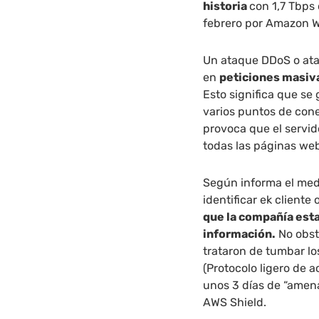
historia
con 1,7 Tbps 
febrero por Amazon We
Un ataque DDoS o ata
en
peticiones masiv
Esto significa que s
varios puntos de cone
provoca que el servid
todas las páginas web
Según informa el med
identificar ek cliente
que la compañía est
información.
No obst
trataron de tumbar lo
(Protocolo ligero de a
unos 3 días de “amen
AWS Shield.