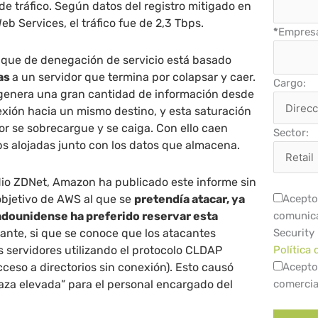
de tráfico. Según datos del registro mitigado en
b Services, el tráfico fue de 2,3 Tbps.
*
Empres
que de denegación de servicio está basado
as
a un servidor que termina por colapsar y caer.
Cargo:
e genera una gran cantidad de información desde
xión hacia un mismo destino, y esta saturación
or se sobrecargue y se caiga. Con ello caen
Sector:
s alojadas junto con los datos que almacena.
io ZDNet, Amazon ha publicado este informe sin
 objetivo de AWS al que se
pretendía atacar, ya
Acepto 
adounidense ha preferido reservar esta
comunica
ante, si que se conoce que los atacantes
Security
s servidores utilizando el protocolo CLDAP
Política 
cceso a directorios sin conexión). Esto causó
Acepto
aza elevada” para el personal encargado del
comercia