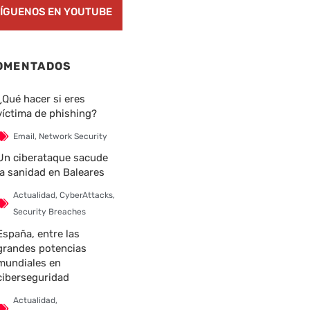
ÍGUENOS EN YOUTUBE
OMENTADOS
¿Qué hacer si eres
víctima de phishing?
Email
,
Network Security
Un ciberataque sacude
la sanidad en Baleares
Actualidad
,
CyberAttacks
,
Security Breaches
España, entre las
grandes potencias
mundiales en
ciberseguridad
Actualidad
,