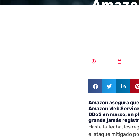
Amazon
DDoS m
en ple
Redacción
01/07/
Amazon asegura que 
Amazon Web Service
DDoS
en marzo, en pl
grande jamás regist
Hasta la fecha, los r
el ataque mitigado 