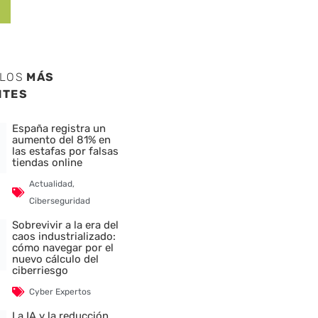
ULOS
MÁS
NTES
España registra un
aumento del 81% en
las estafas por falsas
tiendas online
Actualidad
,
nte
Ciberseguridad
Sobrevivir a la era del
caos industrializado:
cómo navegar por el
nuevo cálculo del
ciberriesgo
Cyber Expertos
La IA y la reducción