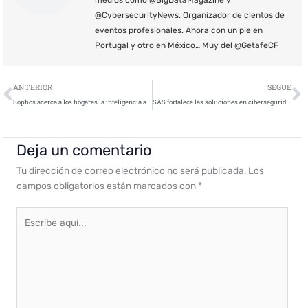
medios como @BigDataMagazine y
@CybersecurityNews. Organizador de cientos de
eventos profesionales. Ahora con un pie en
Portugal y otro en México… Muy del @GetafeCF
Ant
S
ANTERIOR
SEGUE
Sophos acerca a los hogares la inteligencia artificial predictiva para evitar los ciberataques
SAS fortalece las soluciones en ciberseguridad con su White Box de Inteligencia Artificial
Deja un comentario
Tu dirección de correo electrónico no será publicada.
Los
campos obligatorios están marcados con
*
Escribe
aquí...