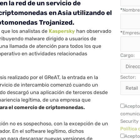
en la red de un servicio de
*
Nombre 
criptomonedas en Asia utilizando el
ptomonedas Trojanized.
z que los analistas de
Kaspersky
han observado
*
Empres
ribuyendo malware dirigido a usuarios de
una llamada de atención para todos los que
 operativo en actividades relacionadas
Cargo:
is realizado por el GReAT, la entrada en la
Sector:
servicio de intercambio comenzó cuando un
o descargó una aplicación de terceros desde
ariencia legítima, de una empresa que
Acepto 
ara el comercio de criptomonedas.
comunica
Security
ación no es sospechoso, con la excepción de un
Política 
ador. En el software legítimo, dichos
Acepto
zan para descargar nuevas versiones de