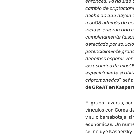
entonces, ya ha sido
cambio de criptomoned
hecho de que hayan d
macOS además de usu
incluso crearan una 
completamente falsos
detectado por solucio
potencialmente grand
debemos esperar ver 
los usuarios de macO
especialmente si util
criptomonedas
”, señ
de GReAT en Kasper
El grupo Lazarus, con
vínculos con Corea de
y su cibersabotaje, s
económicas. Un numer
se incluye Kaspersky