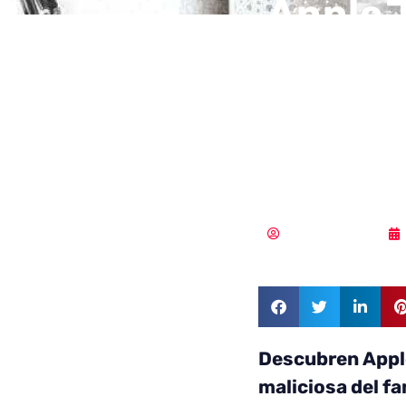
AppleJ
dirige
cripto
malwa
Vicente Ramírez
Descubren Appl
maliciosa del f