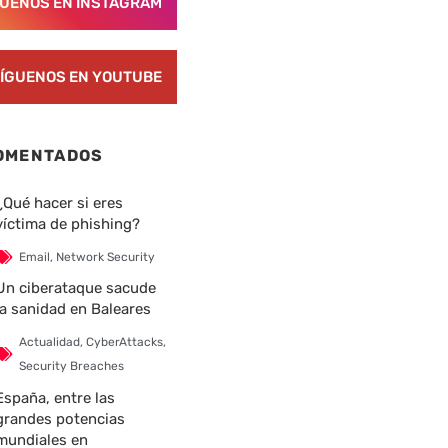
GUENOS EN INSTAGRAM
ÍGUENOS EN YOUTUBE
OMENTADOS
¿Qué hacer si eres
víctima de phishing?
Email
,
Network Security
Un ciberataque sacude
la sanidad en Baleares
Actualidad
,
CyberAttacks
,
Security Breaches
España, entre las
grandes potencias
mundiales en