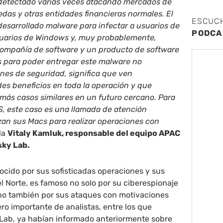
 detectado varias veces atacando mercados de
as y otras entidades financieras normales. El
ESCUC
esarrollado malware para infectar a usuarios de
PODCA
arios de Windows y, muy probablemente,
compañía de software y un producto de software
 para poder entregar este malware no
nes de seguridad, significa que ven
es beneficios en toda la operación y que
más casos similares en un futuro cercano. Para
S, este caso es una llamada de atención
izan sus Macs para realizar operaciones con
ala
Vitaly Kamluk, responsable del equipo APAC
sky Lab.
ocido por sus sofisticadas operaciones y sus
l Norte, es famoso no solo por su ciberespionaje
ino también por sus ataques con motivaciones
o importante de analistas, entre los que
 Lab, ya habían informado anteriormente sobre