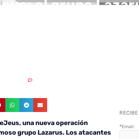
eus: el grupo Lazar
 contra los mercados
moneda utilizando
re macOS
06/09/2018
Sin comentarios
RECIBE
eJeus, una nueva operación
*
Email:
amoso grupo Lazarus. Los atacantes