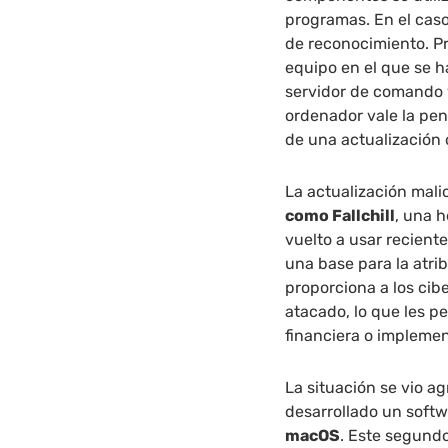
programas. En el cas
de reconocimiento. Pr
equipo en el que se h
servidor de comando y
ordenador vale la pen
de una actualización 
La actualización mali
como Fallchill
, una 
vuelto a usar recient
una base para la atribu
proporciona a los cib
atacado, lo que les p
financiera o implemen
La situación se vio a
desarrollado un softw
macOS
. Este segund