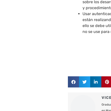
sobre los desar
y procedimient
Usar autenticac
están realizand
ello se debe ut
no se use para 
VIC
Gradua
en Mar