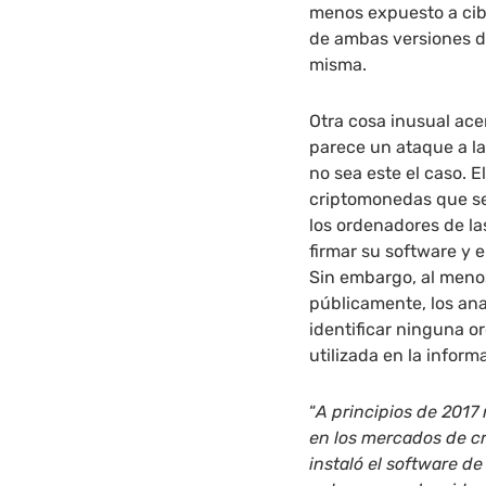
menos expuesto a ci
de ambas versiones d
misma.
Otra cosa inusual ace
parece un ataque a l
no sea este el caso. 
criptomonedas que se 
los ordenadores de las
firmar su software y e
Sin embargo, al menos
públicamente, los an
identificar ninguna o
utilizada en la inform
“
A principios de 2017
en los mercados de c
instaló el software d