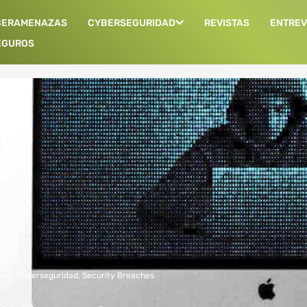
BERAMENAZAS
CYBERSEGURIDAD
REVISTAS
ENTREV
EGUROS
naje
,
Ciberseguridad
,
Security Breaches