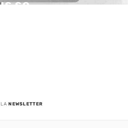
us se
 de
 LA
NEWSLETTER