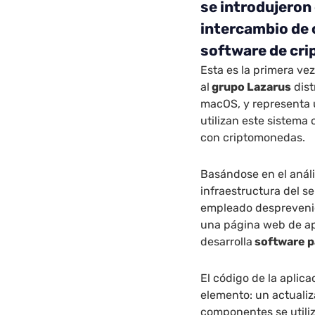
se introdujeron 
intercambio de 
software de cri
Esta es la primera ve
al
grupo Lazarus
dist
macOS, y representa 
utilizan este sistema
con criptomonedas.
Basándose en el anális
infraestructura del 
empleado desprevenid
una página web de ap
desarrolla
software p
El código de la aplic
elemento: un actualiz
componentes se utili