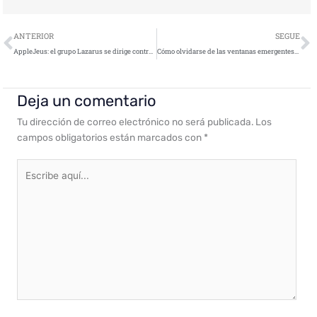
Ant
S
ANTERIOR
SEGUE
AppleJeus: el grupo Lazarus se dirige contra los mercados de criptomoneda utilizando malware macOS
Cómo olvidarse de las ventanas emergentes de cookies con una extensión para navegador
Deja un comentario
Tu dirección de correo electrónico no será publicada.
Los
campos obligatorios están marcados con
*
Escribe
aquí...