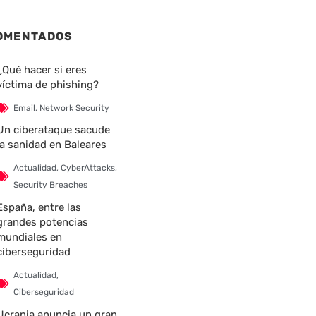
nte
OMENTADOS
¿Qué hacer si eres
víctima de phishing?
Email
,
Network Security
Un ciberataque sacude
la sanidad en Baleares
Actualidad
,
CyberAttacks
,
Security Breaches
España, entre las
grandes potencias
mundiales en
ciberseguridad
Actualidad
,
Ciberseguridad
Ucrania anuncia un gran