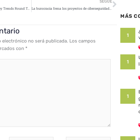
Siguie
SEGUE
CISO Day 2020: Cybersecurity Key Trends Round Table
La burocracia frena los proyectos de ciberseguridad industrial
MÁS C
ntario
1
o electrónico no será publicada.
Los campos
arcados con
*
1
1