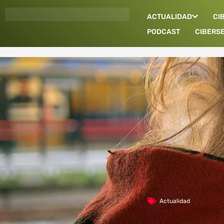
Ir
ACTUALIDAD
CI
al
contenido
PODCAST
CIBERS
Actualidad