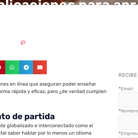
plicaciones para ap
s son eficaces?
08/10/2020
Sin comentarios
RECIBE
nes en línea que aseguran poder enseñar
*
Email:
orma rápida y eficaz, pero ¿de verdad cumplen
*
Nombre 
to de partida
e globalizado e interconectado como el
tal saber hablar por lo menos un idioma
*
Empres