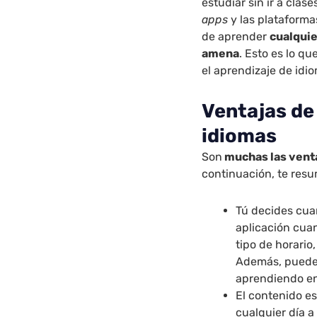
estudiar sin ir a clas
apps
y las plataforma
de aprender
cualquie
amena
. Esto es lo q
el aprendizaje de idi
Ventajas de
idiomas
Son
muchas las venta
continuación, te res
Tú decides cua
aplicación cua
tipo de horario
Además, puedes
aprendiendo en
El contenido es
cualquier día 