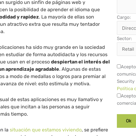
han surgido un sinfín de páginas web y
cen la posibilidad de aprender el idioma que
didad y rapidez
. La mayoría de ellas son
Cargo:
a un atractivo extra que resulta muy tentador
a.
Sector:
plicaciones ha sido muy grande en la sociedad
en estudiar de forma autodidacta y los recursos
que usan en el proceso
despiertan el interés del
Acepto 
 un aprendizaje agradable
. Algunas de estas
comunica
vos a modo de medallas o logros para premiar al
Security
avanza de nivel: esto estimula y motiva.
Política 
Acepto
sual de estas aplicaciones es muy llamativo y
comercia
ales que incitan a las personas a seguir
 más tiempo.
on la
situación que estamos viviendo
, se prefiere