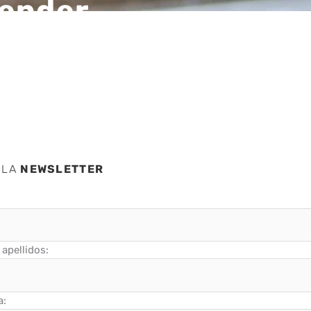
render
 LA
NEWSLETTER
apellidos:
a: