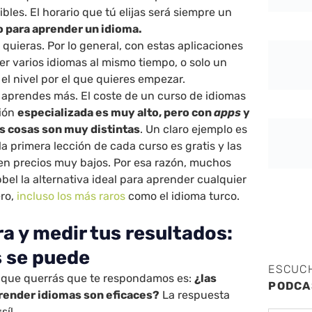
bles. El horario que tú elijas será siempre un
para aprender un idioma.
quieras. Por lo general, con estas aplicaciones
r varios idiomas al mismo tiempo, o solo un
r el nivel por el que quieres empezar.
aprendes más. El coste de un curso de idiomas
ción
especializada es muy alto, pero con
apps
y
s cosas son muy distintas
. Un claro ejemplo es
a primera lección de cada curso es gratis y las
nen precios muy bajos. Por esa razón, muchos
el la alternativa ideal para aprender cualquier
ero,
incluso los más raros
como el idioma turco.
a y medir tus resultados:
s se puede
ESCUC
 que querrás que te respondamos es:
¿las
PODCA
prender idiomas son eficaces?
La respuesta
sí!