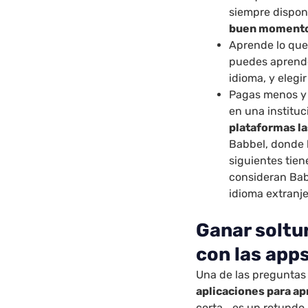
siempre disponi
buen momento 
Aprende lo que 
puedes aprende
idioma, y elegi
Pagas menos y 
en una institu
plataformas la
Babbel, donde l
siguientes tie
consideran Babb
idioma extranj
Ganar soltur
con las app
Una de las preguntas
aplicaciones para a
corta… es un rotundo ¡