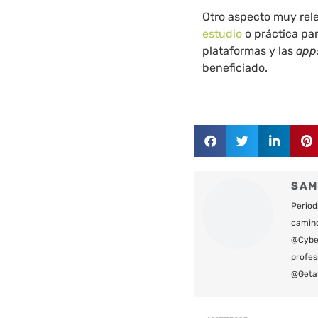
Otro aspecto muy rel
estudio
o práctica pa
plataformas y las
app
beneficiado.
SAM
Period
camin
@Cyber
profes
@Geta