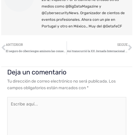
medios como @BigDataMagazine y
@CybersecurityNews. Organizador de cientos de
eventos profesionales. Ahora con un pie en
Portugal y otro en México… Muy del @GetafeCF
Ant
S
ANTERIOR
SEGUE
El seguro de ciberriesgos aminora las consecuencias de un ataque cibernético
Así transcurrió la XX Jornada Internacional de la Seguridad de la Información
Deja un comentario
Tu dirección de correo electrónico no será publicada.
Los
campos obligatorios están marcados con
*
Escribe
aquí...