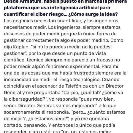
Desde Armatum, habéis puesto en marcha la primera
plataforma que usa inteligencia artificial para
cuantificar el ciber riesgo… ¿Cómo surge la idea?
Los negocios necesitan cuantificar, y los ingenieros
necesitamos medir. Los ingenieros, siempre estamos
deseosos de poder medir porque la única forma de
gestionar correctamente algo es poder medirlo. Como
dijo Kaplan, “si no lo puedes medir, no lo puedes
gestionar”, por lo que desde un punto de vista
científico-técnico siempre me pareció un fracaso no
poder medir algún fenómeno experimental. Para mí
una de las cosas que me había frustrado siempre era la
incapacidad de medir el riesgo tecnológico. Cuando
coincidía en el ascensor de Telefónica con un Director
General y me preguntaba “Carpio, ¿qué tal? ¿cómo va
la ciberseguridad?”, yo respondía “pues muy bien,
señor Director General, vamos mejorando”, a lo que
socarronamente él respondía, “pero… ¿cuánto estamos
de mejor?, ¿o estamos peor?”, y yo me quedaba
cortado, pensando. Y entonces lo único que podía
responder, claro está, era “no, no, estamos mejor,