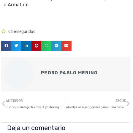
a Armatum.
ciberseguridad
PEDRO PABLO MERINO
Ant
S
ANTERIOR
SEGUE
El vínculo emergente entre IA y Ciberseguridad, según informe del CCN
Abiertas las inscripciones para cursos de Seguridad en Tecnologías de la Información y Comunicación (STIC)
Deja un comentario