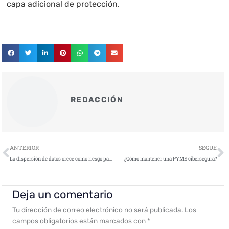
capa adicional de protección.
REDACCIÓN
Ant
S
ANTERIOR
SEGUE
La dispersión de datos crece como riesgo para las empresas al aumentar el uso de aplicaciones personales
¿Cómo mantener una PYME cibersegura?
Deja un comentario
Tu dirección de correo electrónico no será publicada.
Los
campos obligatorios están marcados con
*