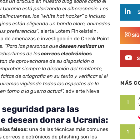
mos un artículo en nuestro blog sobre cómo el
y Ucrania está polarizando el ciberespacio. Los
rdelincuentes, los “white hat hacker” o incluso
gicas están eligiendo un bando claro, animados
sus preferencias”
, alerta Lotem Finkelstein,
SÍ
cia de amenazas e investigación de Check Point
s.
“Para las personas que
deseen realizar un
 advertimos de los
correos electrónicos
S
tan de aprovecharse de su disposición a
omprobar siempre la dirección del remitente,
faltas de ortografía en su texto y verificar si el
MÁS C
guiremos vigilando todos los aspectos de la
en torno a la guerra actual”,
advierte Nieva.
1
 seguridad para las
e desean donar a Ucrania:
ios falsos:
una de las técnicas más comunes
1
os correos electrónicos de phishing son los