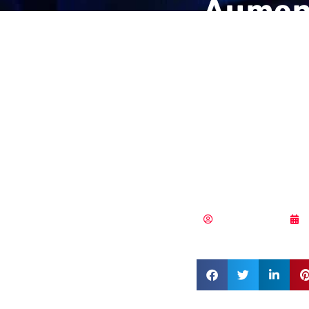
Aument
cibera
y el se
los tr
comba
Samuel Rodríguez