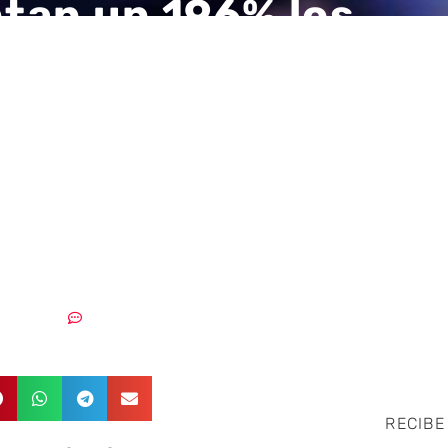
an un 196% los
taques contra el Go
ctor militar de Ucra
es primeros días de
te ￼
03/03/2022
Sin comentarios
RECIBE