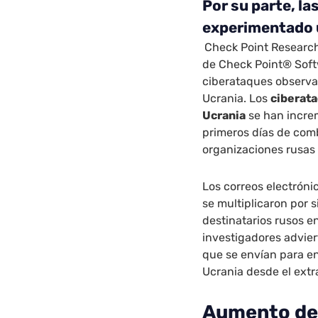
Por su parte, l
experimentado 
Check Point Research
de Check Point® Soft
ciberataques observad
Ucrania. Los
ciberata
Ucrania
se han incre
primeros días de comb
organizaciones rusa
Los correos electróni
se multiplicaron por s
destinatarios rusos e
investigadores advie
que se envían para e
Ucrania desde el extr
Aumento del