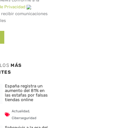
 News conforme a la
de Privacidad
 recibir comunicaciones
les
ULOS
MÁS
NTES
España registra un
aumento del 81% en
las estafas por falsas
tiendas online
Actualidad
,
Ciberseguridad
Sobrevivir a la era del