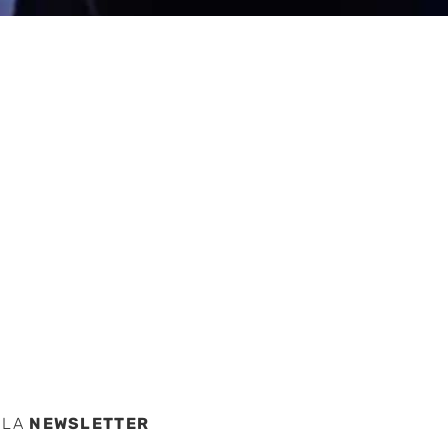
bierno
nia en
 LA
NEWSLETTER