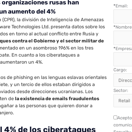
as organizaciones rusas han
*
Email:
un aumento del 4%
 (CPR), la división de Inteligencia de Amenazas
ware Technologies Ltd.
presenta datos sobre los
*
Nombre 
os en torno al actual conflicto entre Rusia y
ques contra el Gobierno y el sector militar de
mentado en un asombroso 196% en los tres
*
Empres
ate. En cuanto a los ciberataques a
s aumentaron un 4%.
Cargo:
cos de phishing en las lenguas eslavas orientales
iete, y un tercio de ellos estaban dirigidos a
Sector:
nviados desde direcciones ucranianas. Los
rten de
la existencia de emails fraudulentos
ngañar a las personas que quieren donar a
anjero.
Acepto 
comunica
 4% de los ciberataques