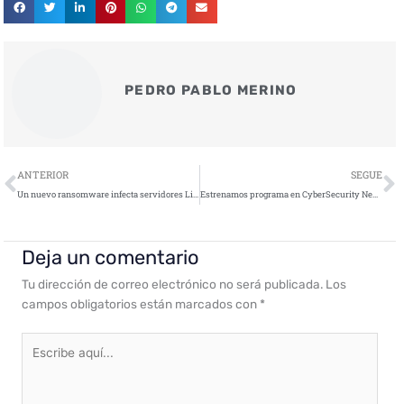
PEDRO PABLO MERINO
Ant
S
ANTERIOR
SEGUE
Un nuevo ransomware infecta servidores Linux a través de IPMI
Estrenamos programa en CyberSecurity News: #CyberCoffee01 con Carlos Seisdedos
Deja un comentario
Tu dirección de correo electrónico no será publicada.
Los
campos obligatorios están marcados con
*
Escribe
aquí...