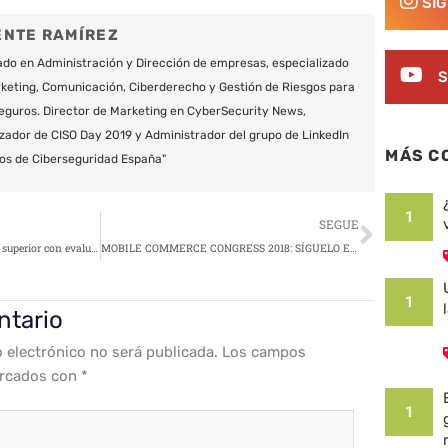
SÍ
ENTE RAMÍREZ
do en Administración y Dirección de empresas, especializado
S
keting, Comunicación, Ciberderecho y Gestión de Riesgos para
eguros. Director de Marketing en CyberSecurity News,
zador de CISO Day 2019 y Administrador del grupo de LinkedIn
MÁS C
os de Ciberseguridad España"
Siguie
1
SEGUE
Detección de amenazas de email superior con evaluaciones de correo en la nube sin coste
MOBILE COMMERCE CONGRESS 2018: SÍGUELO EN DIRECTO
1
ntario
o electrónico no será publicada.
Los campos
arcados con
*
1