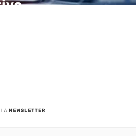
tivo
su
iones
 LA
NEWSLETTER