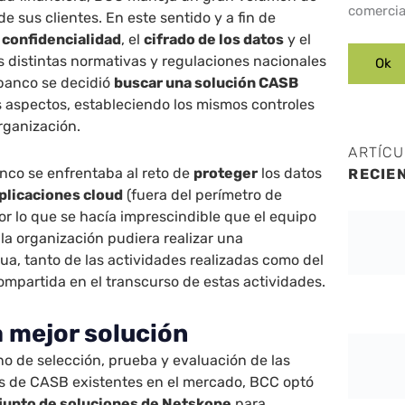
comercia
e sus clientes. En este sentido y a fin de
a
confidencialidad
, el
cifrado de los datos
y el
s distintas normativas y regulaciones nacionales
 banco se decidió
buscar una solución CASB
 aspectos, estableciendo los mismos controles
organización.
ARTÍC
nco se enfrentaba al reto de
proteger
los datos
RECIE
plicaciones cloud
(fuera del perímetro de
or lo que se hacía imprescindible que el equipo
la organización pudiera realizar una
ua, tanto de las actividades realizadas como del
ompartida en el transcurso de estas actividades.
a mejor solución
no de selección, prueba y evaluación de las
as de CASB existentes en el mercado, BCC optó
junto de soluciones de Netskope
para