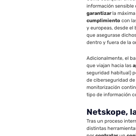
información sensible d
garantizar
la máxim
cumplimiento
con la
y europeas, desde el
que asegurase dichos
dentro y fuera de la 
Adicionalmente, el ba
que viajan hacia las
a
seguridad habitual) p
de ciberseguridad de 
monitorización contin
tipo de información c
Netskope, l
Tras un proceso inter
distintas herramient
por
contratar
un
con