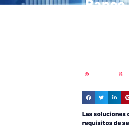
Banco 
garant
inform
CASB 
Vicente Ramírez
2
Las soluciones 
requisitos de s