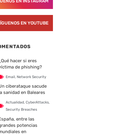
GUENOS EN INSTAGRAM
ÍGUENOS EN YOUTUBE
OMENTADOS
¿Qué hacer si eres
nte
víctima de phishing?
Email
,
Network Security
Un ciberataque sacude
la sanidad en Baleares
Actualidad
,
CyberAttacks
,
Security Breaches
España, entre las
grandes potencias
mundiales en