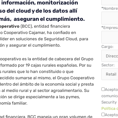
a información, monitorización
*
Nombre 
o del cloud y de los datos allí
más, aseguran el cumplimiento.
operativo
(BCC), entidad financiera
*
Empres
po Cooperativo Cajamar, ha confiado en
líder en soluciones de Seguridad Cloud, para
ón y asegurar el cumplimiento.
Cargo:
ooperativo es la entidad de cabecera del Grupo
formado por 19 cajas rurales españolas. Por su
Sector:
s rurales que lo han constituido o que
ecidido sumarse al mismo, el Grupo Cooperativo
entro del ámbito de la economía social y presta
Acepto 
al medio rural y al sector agroalimentario. Su
comunica
ción se dirige especialmente a las pymes,
Security
omía familiar.
Política 
Acepto
ad financiera, BCC maneja un gran volumen de