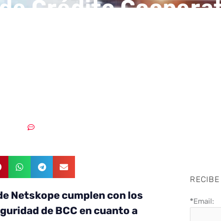
de Crédito Coopera
iza la seguridad de 
ación con las soluc
de Netskope
5/10/2018
Sin comentarios
RECIBE
de Netskope cumplen con los
*
Email:
eguridad de BCC en cuanto a