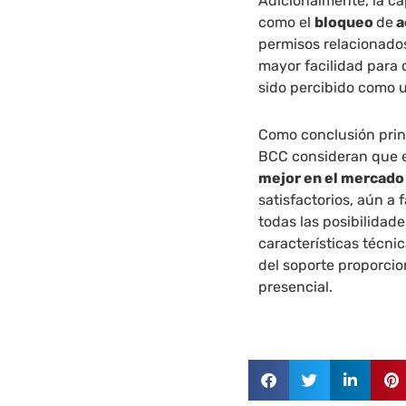
Adicionalmente, la c
como el
bloqueo
de
a
permisos relacionados
mayor facilidad para 
sido percibido como 
Como conclusión prin
BCC consideran que e
mejor en el mercado
satisfactorios, aún a
todas las posibilidad
características técni
del soporte proporci
presencial.