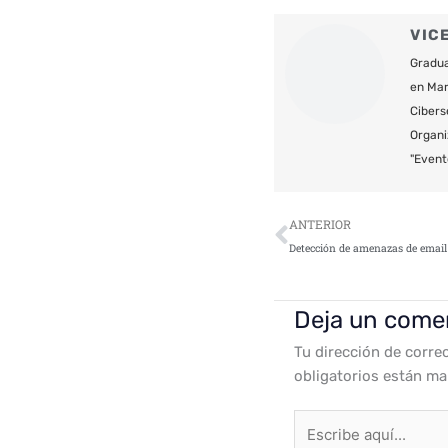
VIC
Gradua
en Mar
Cibers
Organi
"Event
Ant
ANTERIOR
Deja un come
Tu dirección de corre
obligatorios están m
Escribe
aquí...