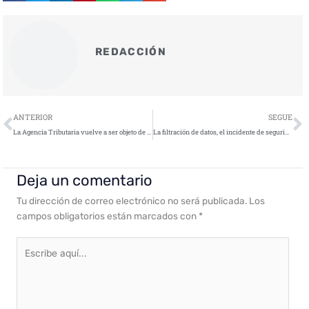
REDACCIÓN
Ant
S
ANTERIOR
SEGUE
La Agencia Tributaria vuelve a ser objeto de una campaña de phishing
La filtración de datos, el incidente de seguridad que más se ha dado en la historia de Facebook
Deja un comentario
Tu dirección de correo electrónico no será publicada.
Los
campos obligatorios están marcados con
*
Escribe
aquí...