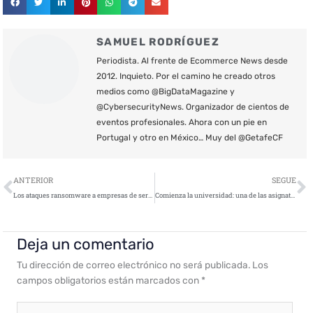
SAMUEL RODRÍGUEZ
Periodista. Al frente de Ecommerce News desde
2012. Inquieto. Por el camino he creado otros
medios como @BigDataMagazine y
@CybersecurityNews. Organizador de cientos de
eventos profesionales. Ahora con un pie en
Portugal y otro en México… Muy del @GetafeCF
Ant
S
ANTERIOR
SEGUE
Los ataques ransomware a empresas de servicios financieros aumentan
Comienza la universidad: una de las asignaturas pendientes más importantes de los estudiantes podría ser la ciberseguridad
Deja un comentario
Tu dirección de correo electrónico no será publicada.
Los
campos obligatorios están marcados con
*
Escribe