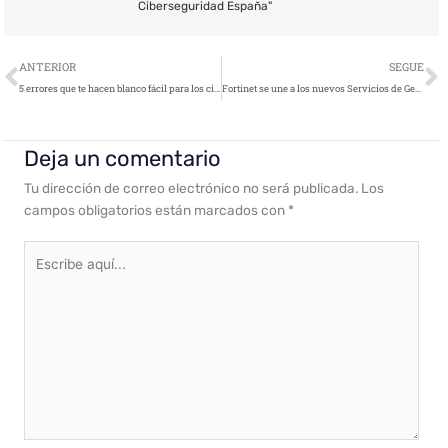
Ciberseguridad España"
Ant
S
ANTERIOR
SEGUE
5 errores que te hacen blanco fácil para los ciberdelincuentes
Fortinet se une a los nuevos Servicios de Gestión de Amenazas X-Force de IBM
Deja un comentario
Tu dirección de correo electrónico no será publicada.
Los
campos obligatorios están marcados con
*
Escribe
aquí...