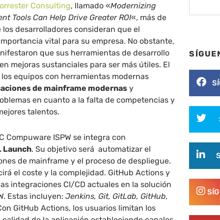
orrester Consulting
, llamado «
Modernizing
t Tools Can Help Drive Greater ROI
«, más de
e los desarrolladores consideran que el
mportancia vital para su empresa. No obstante,
nifestaron que sus herramientas de desarrollo
SÍGUE
n mejoras sustanciales para ser más útiles. El
 los equipos con herramientas modernas
S
caciones de mainframe modernas
y
blemas en cuanto a la falta de competencias y
mejores talentos.
MC Compuware ISPW se integra con
L Launch
. Su objetivo será automatizar el
iones de mainframe y el proceso de despliegue.
cirá el coste y la complejidad. GitHub Actions y
as integraciones CI/CD actuales en la solución
SÍ
 Estas incluyen:
Jenkins, Git, GitLab, GitHub,
Con GitHub Actions, los usuarios limitan los
 calidad de la aplicación estableciendo canales