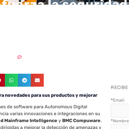
fuerza la seguridad
rame con nuevas
ciones
12/07/2021
Sin comentarios
RECIBE
a novedades para sus productos y mejorar
*
Email:
iones de software para Autonomous Digital
ncia varias innovaciones e integraciones en su
 Mainframe Intelligence
y
BMC Compuware
.
*
Nombre 
dirigidas a mejorar la detección de amenazas y