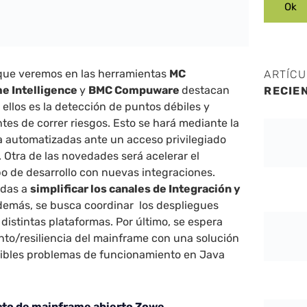
que veremos en las herramientas
MC
ARTÍC
e Intelligence
y
BMC Compuware
destacan
RECIE
 ellos es la detección de puntos débiles y
ntes de correr riesgos. Esto se hará mediante la
a automatizadas ante un acceso privilegiado
 Otra de las novedades será acelerar el
o de desarrollo con nuevas integraciones.
adas a
simplificar los canales de Integración y
demás, se busca coordinar los despliegues
istintas plataformas. Por último, se espera
nto/resiliencia del mainframe con una solución
ibles problemas de funcionamiento en Java
cto de mainframe abierto Zowe