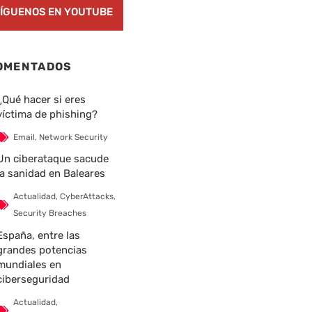
ÍGUENOS EN YOUTUBE
OMENTADOS
¿Qué hacer si eres
víctima de phishing?
Email
,
Network Security
Un ciberataque sacude
la sanidad en Baleares
Actualidad
,
CyberAttacks
,
Security Breaches
España, entre las
grandes potencias
mundiales en
nte
ciberseguridad
Actualidad
,