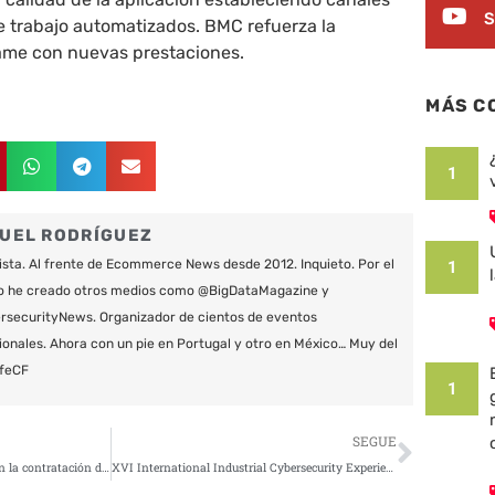
S
e trabajo automatizados. BMC refuerza la
ame con nuevas prestaciones.
MÁS C
1
UEL RODRÍGUEZ
ista. Al frente de Ecommerce News desde 2012. Inquieto. Por el
1
o he creado otros medios como @BigDataMagazine y
securityNews. Organizador de cientos de eventos
ionales. Ahora con un pie en Portugal y otro en México… Muy del
feCF
1
Siguie
SEGUE
Se estima un aumento del 27% en la contratación de ciberseguros
XVI International Industrial Cybersecurity Experiences Congress 2021