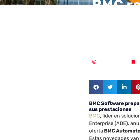
BMC re
mainf
presta
Samuel Rodríguez
BMC Software prepar
sus prestaciones
BMC
, líder en soluc
Enterprise (ADE), anu
oferta
BMC Automated
Estas novedades van 