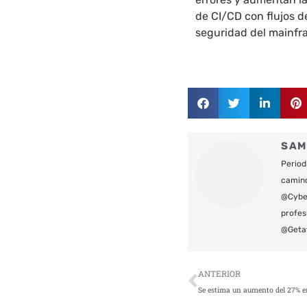
de CI/CD con flujos d
seguridad del mainfr
SAM
Period
camin
@Cyber
profes
@Geta
Ant
ANTERIOR