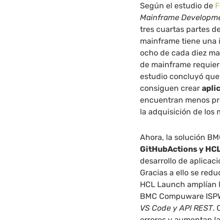
Según el estudio de
F
Mainframe Developmen
tres cuartas partes d
mainframe tiene una i
ocho de cada diez ma
de mainframe requiere
estudio concluyó que
consiguen crear
apli
encuentran menos pro
la adquisición de los 
Ahora, la solución B
GitHubActions y HC
desarrollo de aplicac
Gracias a ello se redu
HCL Launch amplían l
BMC Compuware ISPW.
VS Code y API REST
. 
errores y aumentan la