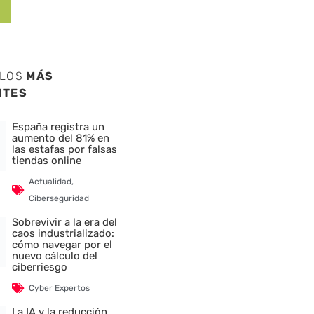
ULOS
MÁS
NTES
España registra un
aumento del 81% en
las estafas por falsas
tiendas online
Actualidad
,
Ciberseguridad
Sobrevivir a la era del
caos industrializado:
cómo navegar por el
nuevo cálculo del
ciberriesgo
Cyber Expertos
La IA y la reducción