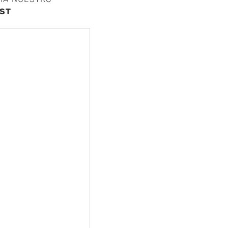
nte
ST