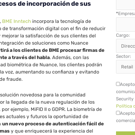
cesos de incorporación de sus
*
Empres
,
BME Inntech
incorpora la tecnología de
de transformación digital con el fin de reducir
Cargo:
 mejorar la satisfacción de sus clientes del
 integración de soluciones como Nuance
tirá a los clientes de BME procesar firmas de
Sector:
te a través del habla
. Además, con las
ad biométrica de Nuance, los clientes podrán
n la voz, aumentando su confianza y evitando
 de fraude.
Acepto 
comunica
a solución novedosa para la comunidad
Security
or la llegada de la nueva regulación de los
Política 
 por ejemplo, MiFID II o GDPR. La biometría de
Acepto
tes actuales y futuros la oportunidad de
comercia
n
un nuevo proceso de autenticación fácil de
emas
y que enriquecerá la experiencia del