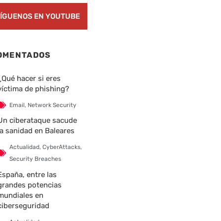
ÍGUENOS EN YOUTUBE
OMENTADOS
¿Qué hacer si eres
víctima de phishing?
Email
,
Network Security
Un ciberataque sacude
la sanidad en Baleares
Actualidad
,
CyberAttacks
,
Security Breaches
España, entre las
grandes potencias
mundiales en
ciberseguridad