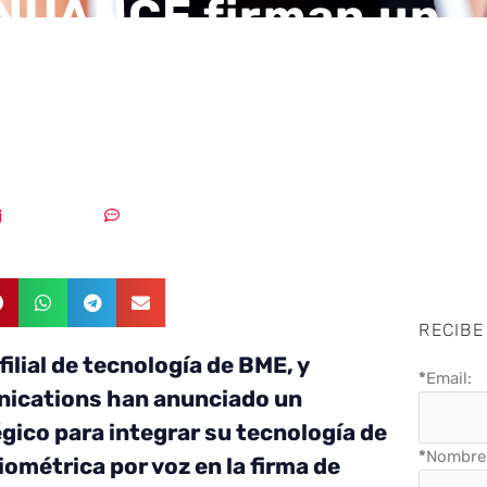
NUANCE firman un
o con la biometría d
picentro
16/02/2018
Sin comentarios
RECIBE
filial de tecnología de BME, y
*
Email:
cations han anunciado un
gico para integrar su tecnología de
*
Nombre 
ométrica por voz en la firma de