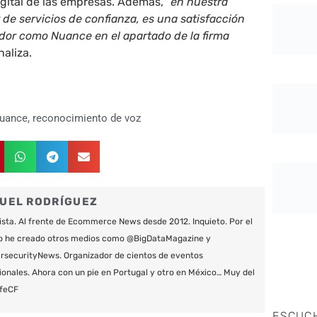
igital de las empresas. Además, “
en nuestra
 de servicios de confianza, es una satisfacción
dor como Nuance en el apartado de la firma
inaliza.
uance
,
reconocimiento de voz
UEL RODRÍGUEZ
ista. Al frente de Ecommerce News desde 2012. Inquieto. Por el
o he creado otros medios como @BigDataMagazine y
securityNews. Organizador de cientos de eventos
ionales. Ahora con un pie en Portugal y otro en México… Muy del
feCF
ESCUC