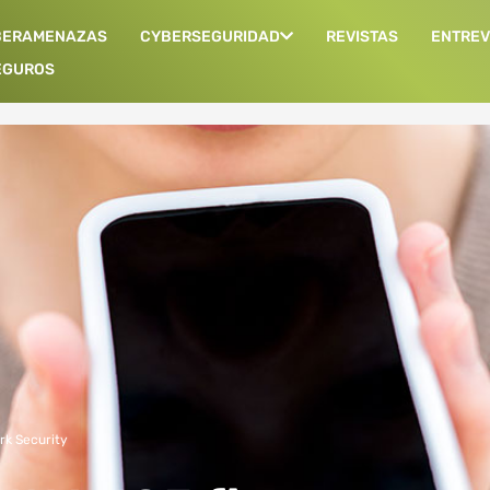
BERAMENAZAS
CYBERSEGURIDAD
REVISTAS
ENTREV
EGUROS
rk Security