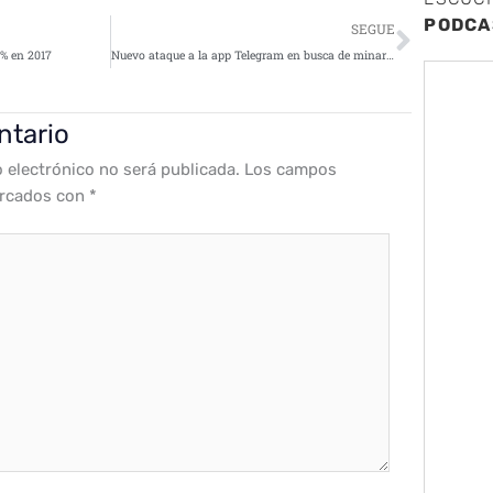
Siguie
PODCA
SEGUE
2% en 2017
Nuevo ataque a la app Telegram en busca de minar criptomonedas
ntario
o electrónico no será publicada.
Los campos
arcados con
*