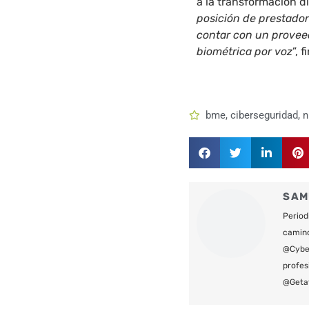
a la transformación d
posición de prestador
contar con un provee
biométrica por voz
”, f
bme
,
ciberseguridad
,
n
SAM
Period
camin
@Cyber
profes
@Geta