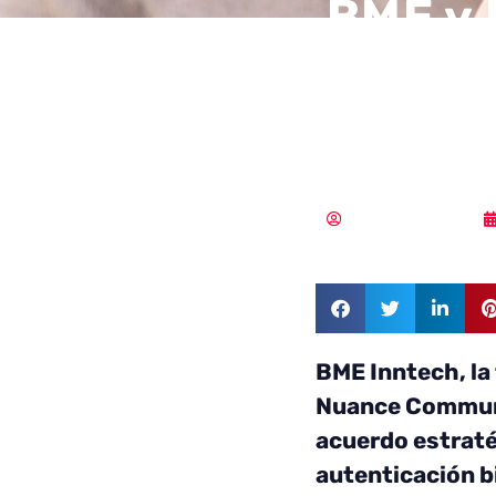
BME y 
acuerd
como e
Samuel Rodríguez
BME Inntech, la 
Nuance Communi
acuerdo estraté
autenticación bi