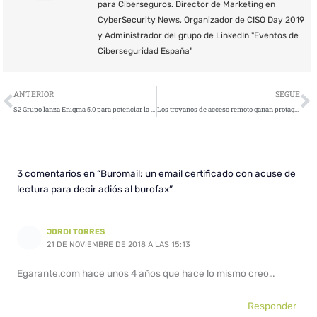
para Ciberseguros. Director de Marketing en
CyberSecurity News, Organizador de CISO Day 2019
y Administrador del grupo de LinkedIn "Eventos de
Ciberseguridad España"
Ant
S
ANTERIOR
SEGUE
S2 Grupo lanza Enigma 5.0 para potenciar la empleabilidad y captación de talento en el ámbito de la ciberseguridad
Los troyanos de acceso remoto ganan protagonismo entre los ciberdelincuentes
3 comentarios en “Buromail: un email certificado con acuse de
lectura para decir adiós al burofax”
JORDI TORRES
21 DE NOVIEMBRE DE 2018 A LAS 15:13
Egarante.com hace unos 4 años que hace lo mismo creo…
Responder