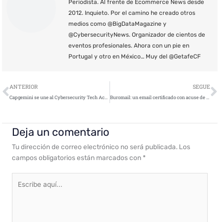
Periodista. Al frente de Ecommerce News desde
2012. Inquieto. Por el camino he creado otros
medios como @BigDataMagazine y
@CybersecurityNews. Organizador de cientos de
eventos profesionales. Ahora con un pie en
Portugal y otro en México… Muy del @GetafeCF
Ant
S
ANTERIOR
SEGUE
Capgemini se une al Cybersecurity Tech Accord
Buromail: un email certificado con acuse de lectura para decir adiós al burofax
Deja un comentario
Tu dirección de correo electrónico no será publicada.
Los
campos obligatorios están marcados con
*
Escribe
aquí...