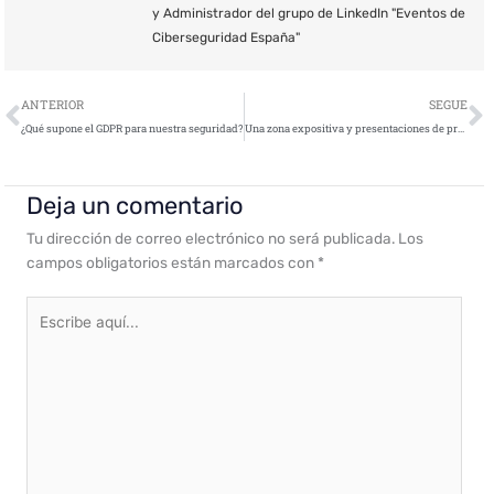
y Administrador del grupo de LinkedIn "Eventos de
Ciberseguridad España"
Ant
S
ANTERIOR
SEGUE
¿Qué supone el GDPR para nuestra seguridad?
Una zona expositiva y presentaciones de productos, principal novedad de 12ENISE
Deja un comentario
Tu dirección de correo electrónico no será publicada.
Los
campos obligatorios están marcados con
*
Escribe
aquí...