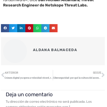
Research Engineer de Netskope Threat Labs.
ALDANA BALMACEDA
Ant
S
ANTERIOR
SEGUE
Crimen digital ya opera a velocidad récord, robando datos en menos de dos horas
Ciberseguridad: por qué la cultura del acceso debe sustituir a la del perímetro
Deja un comentario
Tu dirección de correo electrónico no será publicada.
Los
campos obligatorios están marcados con
*