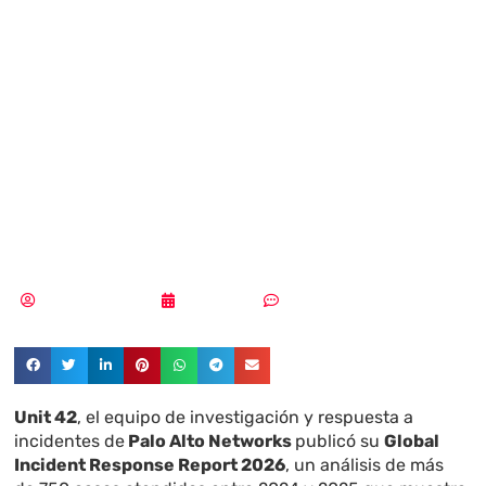
opera a velocidad
récord, robando
datos en menos
de dos horas
Aldana Balmaceda
23/02/2026
Sin comentarios
Unit 42
, el equipo de investigación y respuesta a
incidentes de
Palo Alto Networks
publicó su
Global
Incident Response Report 2026
, un análisis de más