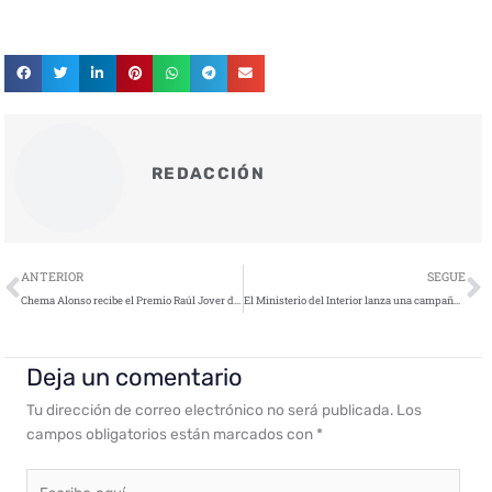
REDACCIÓN
Ant
S
ANTERIOR
SEGUE
Chema Alonso recibe el Premio Raúl Jover de RootedCON por su labor con la ciberseguridad nacional
El Ministerio del Interior lanza una campaña de concienciación en redes sociales sobre amenazas de la ciberdelincuencia
Deja un comentario
Tu dirección de correo electrónico no será publicada.
Los
campos obligatorios están marcados con
*
Escribe