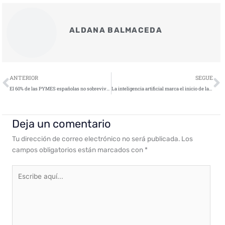
ALDANA BALMACEDA
Ant
S
ANTERIOR
SEGUE
El 60% de las PYMES españolas no sobrevive a un ciberataque
La inteligencia artificial marca el inicio de la era del cibercrimen autónomo
Deja un comentario
Tu dirección de correo electrónico no será publicada.
Los
campos obligatorios están marcados con
*
Escribe
aquí...