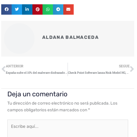
ALDANA BALMACEDA
Ant
S
ANTERIOR
SEGUE
España sufre el 10% del malware disfrazado que afecta a pymes en Europa
Check Point Software lanza Risk Model NG, un nuevo motor de detección phishing basado en IA
Deja un comentario
Tu dirección de correo electrónico no será publicada.
Los
campos obligatorios están marcados con
*
Escribe
aquí...