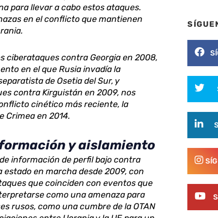
a para llevar a cabo estos ataques.
azas en el conflicto que mantienen
SÍGUE
rania.
S
es ciberataques contra Georgia en 2008,
nto en el que Rusia invadía la
separatista de Osetia del Sur, y
ues contra Kirguistán en 2009, nos
conflicto cinético más reciente, la
de Crimea en 2014.
formación y aislamiento
de información de perfil bajo contra
SÍ
a estado en marcha desde 2009, con
aques que coinciden con eventos que
nterpretarse como una amenaza para
S
eses rusos, como una cumbre de la OTAN