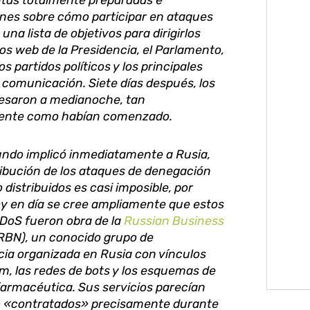
tas totalmente preparadas e
ones sobre cómo participar en ataques
una lista de objetivos para dirigirlos
ios web de la Presidencia, el Parlamento,
 los partidos políticos y los principales
 comunicación. Siete días después, los
esaron a medianoche, tan
ente como habían comenzado.
undo implicó inmediatamente a Rusia,
ribución de los ataques de denegación
o distribuidos es casi imposible, por
oy en día se cree ampliamente que estos
DoS fueron obra de la
Russian Business
RBN), un conocido grupo de
cia organizada en Rusia con vínculos
m, las redes de bots y los esquemas de
 farmacéutica. Sus servicios parecían
o «contratados» precisamente durante