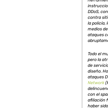
herramien
instrucci
DDoS, con 
contra sit
la policía,
medios de
ataques c
abruptam
Todo el m
pero la at
de servici
diseño. H
ataques D
Network
(
delincuen
con el spa
afiliación
haber sid