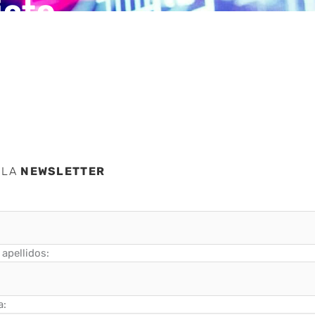
icto
ania
 LA
NEWSLETTER
apellidos:
a: