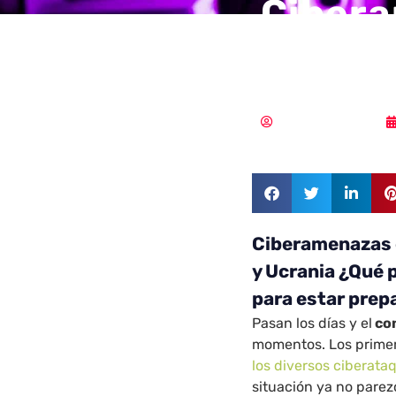
Cibera
que ma
Samuel Rodríguez
Ciberamenazas e
y Ucrania ¿Qué 
para estar pre
Pasan los días y el
con
momentos. Los primer
los diversos ciberata
situación ya no parez