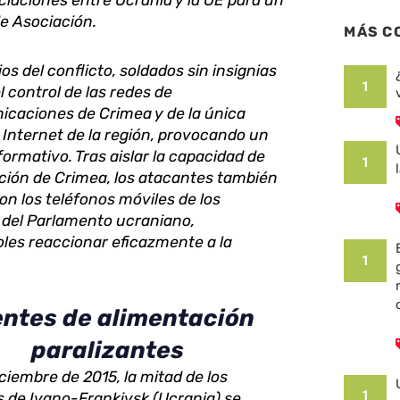
ciaciones entre Ucrania y la UE para un
e Asociación.
MÁS C
ios del conflicto, soldados sin insignias
1
 control de las redes de
icaciones de Crimea y de la única
 Internet de la región, provocando un
ormativo. Tras aislar la capacidad de
1
ión de Crimea, los atacantes también
n los teléfonos móviles de los
del Parlamento ucraniano,
oles reaccionar eficazmente a la
1
ntes de alimentación
paralizantes
iciembre de 2015, la mitad de los
1
s de Ivano-Frankivsk (Ucrania) se