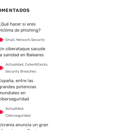
OMENTADOS
¿Qué hacer si eres
víctima de phishing?
Email
,
Network Security
Un ciberataque sacude
la sanidad en Baleares
Actualidad
,
CyberAttacks
,
Security Breaches
España, entre las
grandes potencias
mundiales en
ciberseguridad
Actualidad
,
Ciberseguridad
Ucrania anuncia un gran