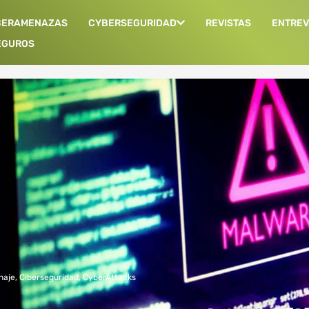
BERAMENAZAS
CYBERSEGURIDAD
REVISTAS
ENTREV
EGUROS
naje
,
Ciberseguridad
,
CyberAttacks