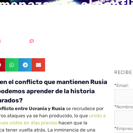
menazas en el confl
ntienen Rusia y Ucr
28/02/2022
Sin comentarios
RECIBE
n el conflicto que mantienen Rusia
*
Email:
podemos aprender de la historia
parados?
*
Nombre 
flicto entre Ucrania y Rusia
se recrudece por
os ataques ya se han producido, lo que
unido a
ques vistos en días previos
hacen que la
*
Empres
ca tener vuelta atrás. La inminencia de una