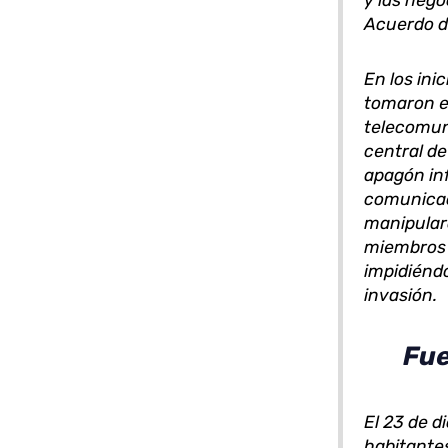
y las nego
Acuerdo d
En los inic
tomaron el
telecomun
central de
apagón inf
comunicac
manipularo
miembros 
impidiénd
invasión.
Fue
El 23 de d
habitante