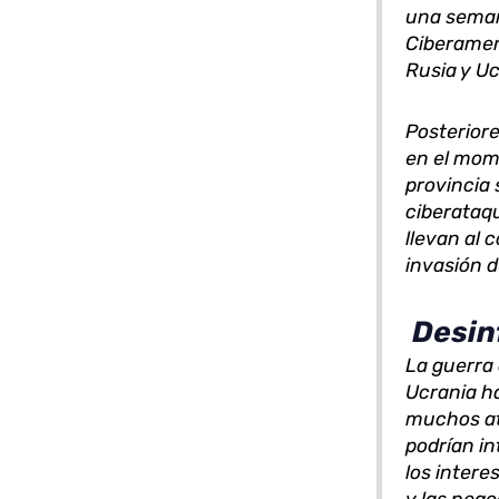
una seman
Ciberamen
Rusia y Uc
Posterior
en el mome
provincia 
ciberataq
llevan al 
invasión 
Desin
La guerra 
Ucrania h
muchos at
podrían i
los inter