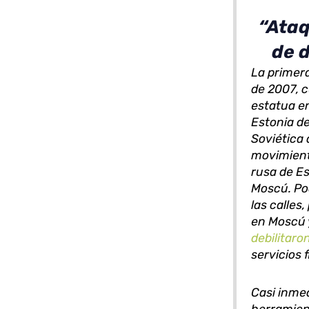
“
Ataq
de 
La primera
de 2007, c
estatua e
Estonia de
Soviética
movimient
rusa de Es
Moscú. Po
las calles
en Moscú 
debilitaro
servicios 
Casi inme