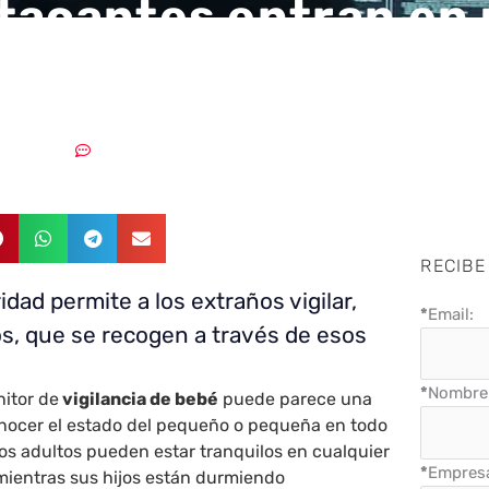
tacantes entran en
dos vigilabebes
05/03/2020
Sin comentarios
RECIBE
idad permite a los extraños vigilar,
*
Email:
s, que se recogen a través de esos
*
Nombre 
nitor de
vigilancia de bebé
puede parece una
onocer el estado del pequeño o pequeña en todo
s adultos pueden estar tranquilos en cualquier
*
Empres
 mientras sus hijos están durmiendo