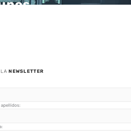
 unos
 LA
NEWSLETTER
apellidos:
a: