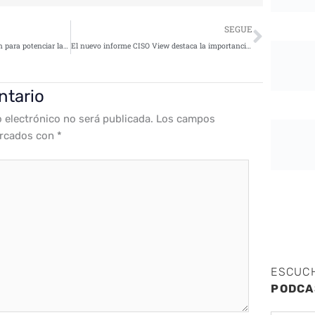
Siguie
SEGUE
Check Point y AOTEC se asocian para potenciar la ciberseguridad de las pymes en el sector Teleco
El nuevo informe CISO View destaca la importancia de reducir riesgos en la Automatización Robótica de Procesos
ntario
o electrónico no será publicada.
Los campos
arcados con
*
ESCUC
PODCA