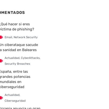
OMENTADOS
¿Qué hacer si eres
víctima de phishing?
Email
,
Network Security
Un ciberataque sacude
la sanidad en Baleares
Actualidad
,
CyberAttacks
,
Security Breaches
España, entre las
grandes potencias
mundiales en
ciberseguridad
Actualidad
,
Ciberseguridad
Ucrania anuncia un gran