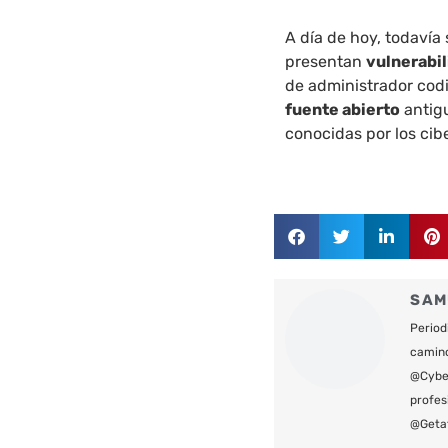
A día de hoy, todavía
presentan
vulnerabi
de administrador cod
fuente abierto
antig
conocidas por los cib
SAM
Period
camin
@Cyber
profes
@Geta