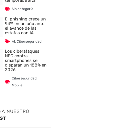
temporada alta
nte
Sin categoría
El phishing crece un
94% en un año ante
el avance de las
estafas con IA
AI
,
Ciberseguridad
Los ciberataques
NFC contra
smartphones se
disparan un 188% en
2026
Ciberseguridad
,
Mobile
HA NUESTRO
ST