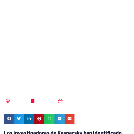
se hacen pasar
por ChatGPT para
robar
credenciales de
redes sociales
Redacción
15/03/2023
Sin comentarios
Los investigadores de Kaspersky han identificado