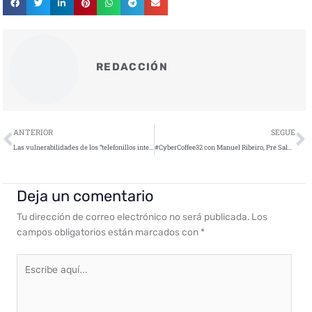
REDACCIÓN
Ant
S
ANTERIOR
SEGUE
Las vulnerabilidades de los “telefonillos inteligentes” dejan al descubierto la privacidad de los usuarios
#CyberCoffee32 con Manuel Ribeiro, Pre Sales Manager de BIO-Key
Deja un comentario
Tu dirección de correo electrónico no será publicada.
Los
campos obligatorios están marcados con
*
Escribe
aquí...