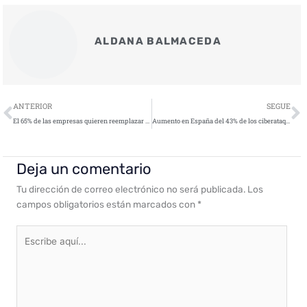
ALDANA BALMACEDA
Ant
S
ANTERIOR
SEGUE
El 65% de las empresas quieren reemplazar sus VPN por zero trust en 2025
Aumento en España del 43% de los ciberataques a infraestructuras esenciales en 2024
Deja un comentario
Tu dirección de correo electrónico no será publicada.
Los
campos obligatorios están marcados con
*
Escribe
aquí...