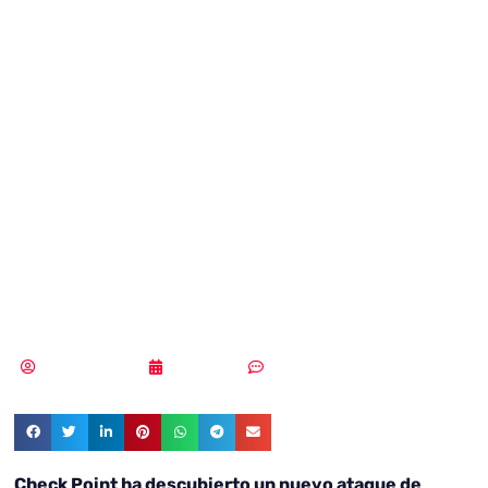
aprovechan la
fiebre del Mundial
para infectar los
ordenadores de
los aficionados
Vicente Ramírez
21/06/2018
Sin comentarios
Check Point ha descubierto un nuevo ataque de