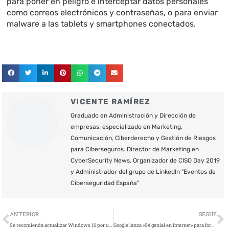
para poner en peligro e interceptar datos personales
como correos electrónicos y contraseñas, o para enviar
malware a las tablets y smartphones conectados.
VICENTE RAMÍREZ
Graduado en Administración y Dirección de
empresas, especializado en Marketing,
Comunicación, Ciberderecho y Gestión de Riesgos
para Ciberseguros. Director de Marketing en
CyberSecurity News, Organizador de CISO Day 2019
y Administrador del grupo de LinkedIn "Eventos de
Ciberseguridad España"
Ant
S
ANTERIOR
SEGUE
Se recomienda actualizar Windows 10 por una vulnerabilidad que permite a Cortana acceder a los documentos
Google lanza »Sé genial en Internet» para formar ciudadanos digitales responsables