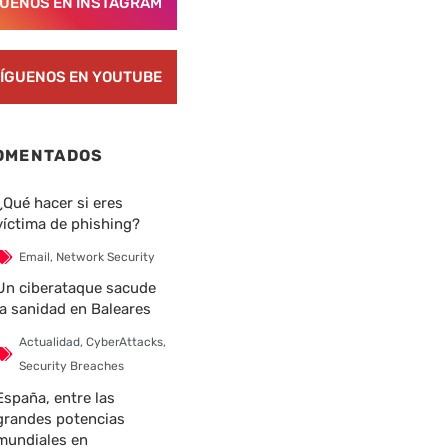
GUENOS EN INSTAGRAM
ÍGUENOS EN YOUTUBE
OMENTADOS
¿Qué hacer si eres
víctima de phishing?
Email
,
Network Security
Un ciberataque sacude
la sanidad en Baleares
Actualidad
,
CyberAttacks
,
Security Breaches
España, entre las
grandes potencias
mundiales en