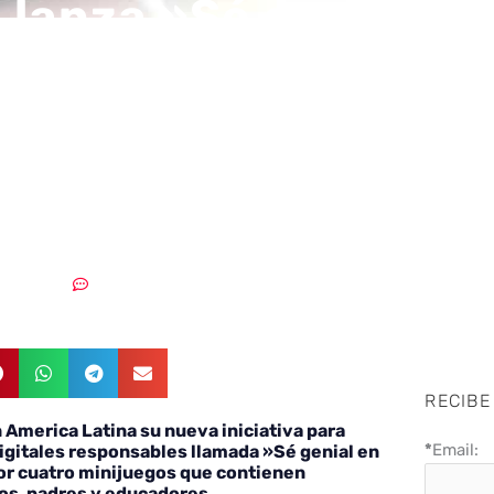
 lanza »Sé genial en
et» para formar
anos digitales
sables
22/06/2018
Sin comentarios
RECIBE
 America Latina su nueva iniciativa para
*
Email:
igitales responsables llamada »Sé genial en
or cuatro minijuegos que contienen
os, padres y educadores.