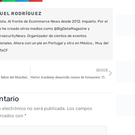
UEL RODRÍGUEZ
ista. Al frente de Ecommerce News desde 2012. Inquieto. Por el
o he creado otros medios como @BigDataMagazine y
securityNews. Organizador de cientos de eventos
ionales. Ahora con un pie en Portugal y otro en México… Muy del
feCF
Siguie
SEGUE
Ciberdelincuentes aprovechan la fiebre del Mundial para infectar los ordenadores de los aficionados
Vector Academy desarrolla cursos de formación TIC para fomentar la integración laboral
ntario
o electrónico no será publicada.
Los campos
arcados con
*