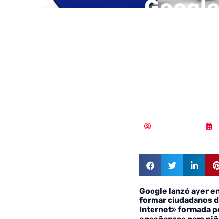
Google
Intern
ciudad
respon
Samuel Rodríguez
Google lanzó ayer en
formar ciudadanos d
Internet» formada p
enseñanzas para niñ