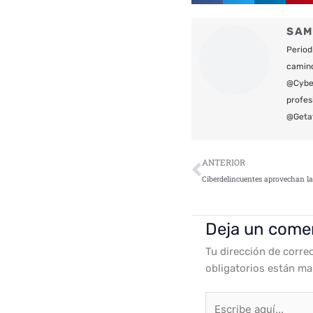
SAM
Period
camin
@Cyber
profes
@Geta
Ant
ANTERIOR
Deja un come
Tu dirección de corre
obligatorios están m
Escribe