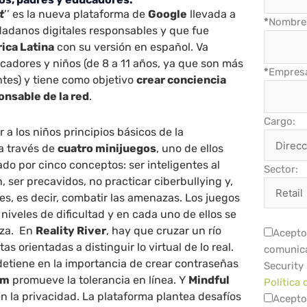
t
’’ es la nueva plataforma de
Google
llevada a
*
Nombre 
dadanos digitales responsables y que fue
ica Latina
con su versión en español. Va
ucadores y niños (de 8 a 11 años, ya que son más
*
Empres
tes) y tiene como objetivo
crear conciencia
onsable de la red
.
Cargo:
 a los niños principios básicos de la
a través de
cuatro minijuegos
, uno de ellos
ado por cinco conceptos: ser inteligentes al
Sector:
, ser precavidos, no practicar ciberbullying y,
tes, es decir, combatir las amenazas. Los juegos
niveles de dificultad y en cada uno de ellos se
nza. En
Reality River
, hay que cruzar un río
Acepto 
 orientadas a distinguir lo virtual de lo real.
comunica
detiene en la importancia de crear contraseñas
Security
om
promueve la tolerancia en línea. Y
Mindful
Política 
n la privacidad. La plataforma plantea desafíos
Acepto