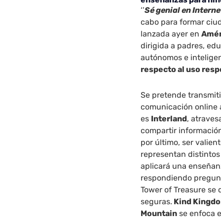
‘’
Sé genial en Interne
cabo para formar ciu
lanzada ayer en
Amér
dirigida a padres, ed
autónomos e inteligen
respecto al uso resp
Se pretende transmitir
comunicación online 
es
Interland
, atraves
compartir información
por último, ser valien
representan distintos 
aplicará una enseña
respondiendo preguntas
Tower of Treasure se 
seguras.
Kind Kingd
Mountain
se enfoca e