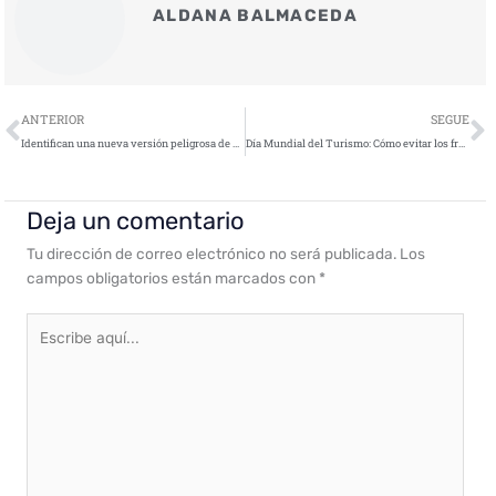
ALDANA BALMACEDA
Ant
S
ANTERIOR
SEGUE
Identifican una nueva versión peligrosa de Loki backdoor lanzada mediante phishing
Día Mundial del Turismo: Cómo evitar los fraudes más comunes en transporte y alojamientos
Deja un comentario
Tu dirección de correo electrónico no será publicada.
Los
campos obligatorios están marcados con
*
Escribe
aquí...