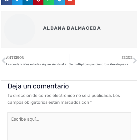
ALDANA BALMACEDA
Ant
S
ANTERIOR
SEGUE
Las credenciales robadas siguen siendo el arma favorita de los ciberdelincuentes
Se multiplican por cinco los ciberataques a pymes con malware disfrazado de IA
Deja un comentario
Tu dirección de correo electrónico no será publicada.
Los
campos obligatorios están marcados con
*
Escribe
aquí...