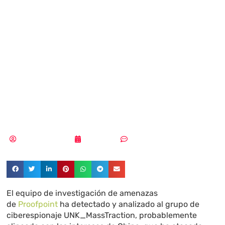
explotan fallos en
Roundcube para
atacar
universidades
Aldana Balmaceda
07/07/2026
Sin comentarios
El equipo de investigación de amenazas
de
Proofpoint
ha detectado y analizado al grupo de
ciberespionaje UNK_MassTraction, probablemente