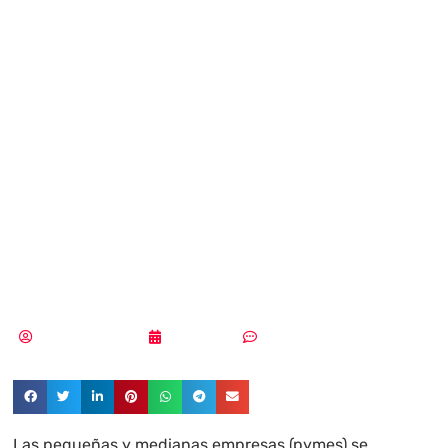
cinco los
ciberataques a
pymes con
malware
disfrazado de IA
Aldana Balmaceda
08/07/2026
Sin comentarios
Las pequeñas y medianas empresas (pymes) se