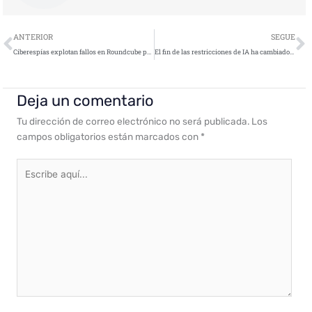
Ant
S
ANTERIOR
SEGUE
Ciberespías explotan fallos en Roundcube para atacar universidades
El fin de las restricciones de IA ha cambiado la ciberseguridad para siempre
Deja un comentario
Tu dirección de correo electrónico no será publicada.
Los
campos obligatorios están marcados con
*
Escribe
aquí...