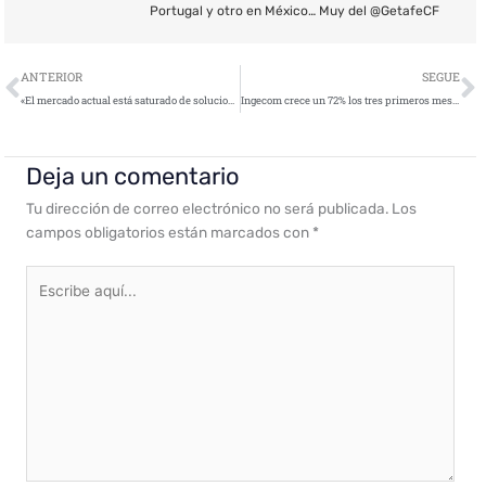
Portugal y otro en México… Muy del @GetafeCF
Ant
S
ANTERIOR
SEGUE
«El mercado actual está saturado de soluciones de ciberseguridad que no se integran entre sí, siendo ineficientes e inefectivas»
Ingecom crece un 72% los tres primeros meses del año
Deja un comentario
Tu dirección de correo electrónico no será publicada.
Los
campos obligatorios están marcados con
*
Escribe
aquí...