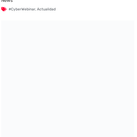
News
#CyberWebinar
,
Actualidad