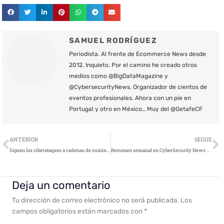
SAMUEL RODRÍGUEZ
Periodista. Al frente de Ecommerce News desde
2012. Inquieto. Por el camino he creado otros
medios como @BigDataMagazine y
@CybersecurityNews. Organizador de cientos de
eventos profesionales. Ahora con un pie en
Portugal y otro en México… Muy del @GetafeCF
Ant
S
ANTERIOR
SEGUE
Siguen los ciberataques a cadenas de suministro tecnológicas en EEUU
Resumen semanal en CyberSecurity News – 29 de octubre de 2021
Deja un comentario
Tu dirección de correo electrónico no será publicada.
Los
campos obligatorios están marcados con
*