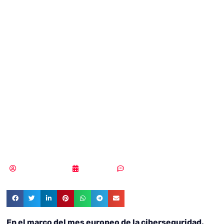
estructural (OT),
clave para una
protección
integral de las
instalaciones
Samuel Rodríguez
29/10/2021
Sin comentarios
En el marco del mes europeo de la ciberseguridad,