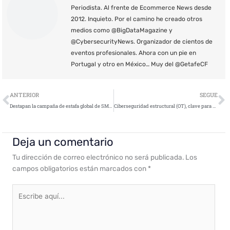
Periodista. Al frente de Ecommerce News desde
2012. Inquieto. Por el camino he creado otros
medios como @BigDataMagazine y
@CybersecurityNews. Organizador de cientos de
eventos profesionales. Ahora con un pie en
Portugal y otro en México… Muy del @GetafeCF
Ant
S
ANTERIOR
SEGUE
Destapan la campaña de estafa global de SMS Premium «UltimaSMS», presente en Google Play Store
Ciberseguridad estructural (OT), clave para una protección integral de las instalaciones
Deja un comentario
Tu dirección de correo electrónico no será publicada.
Los
campos obligatorios están marcados con
*
Escribe
aquí...