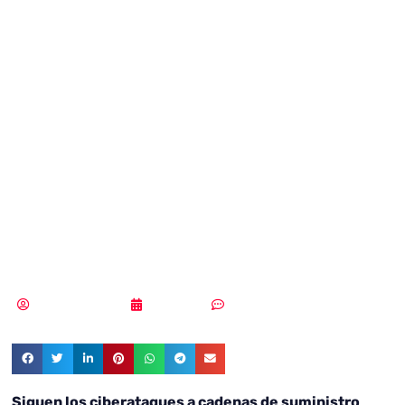
ciberataques a
cadenas de
suministro
tecnológicas en
EEUU
Samuel Rodríguez
29/10/2021
2 comentarios
Siguen los ciberataques a cadenas de suministro