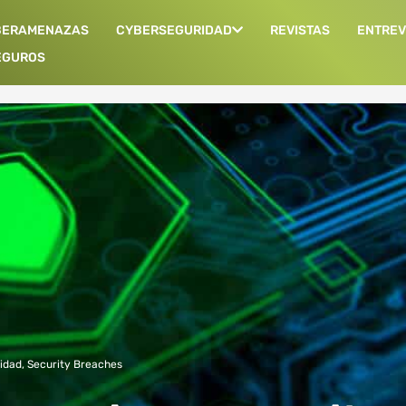
BERAMENAZAS
CYBERSEGURIDAD
REVISTAS
ENTREV
EGUROS
idad
,
Security Breaches