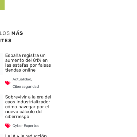
ULOS
MÁS
NTES
España registra un
aumento del 81% en
las estafas por falsas
tiendas online
Actualidad
,
Ciberseguridad
Sobrevivir a la era del
caos industrializado:
cómo navegar por el
nuevo cálculo del
ciberriesgo
Cyber Expertos
La IA y la reducción