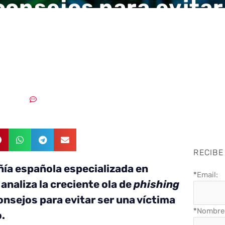
consejos para evitar
pesque en tus cuent
erano
4/08/2018
Sin comentarios
RECIBE
ía española especializada en
*
Email:
analiza la creciente ola de
phishing
onsejos para evitar ser una víctima
*
Nombre 
.