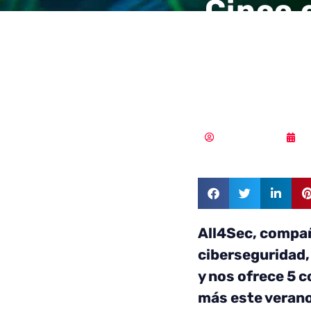
Cinco 
nadie 
este v
Vicente Ramírez
2
All4Sec, compañ
ciberseguridad, 
y nos ofrece 5 c
más este verano