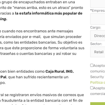
un grupo de encapuchados entraban en una
rito de “manos arriba, esto es un atraco” pronto
*
Empres
gracias a
la
estafa informática más popular de
hing
.
Cargo:
g
cuando nos encontramos ante mensajes
ría enviados por e-mail, que simulan proceder
os, como las entidades bancarias. Su objetivo es
Sector:
ra que éste proporcione de forma voluntaria sus
traseñas o cuentas bancarias y así robar su
Acepto 
ocen bien entidades como
Caja Rural, ING,
comunica
yPal
, que han sufrido recientemente un
Security
ipo.
Política 
Acepto
comercia
ral se registraron envíos masivos de correos que
fraudulenta a la entidad bancaria con el fin de