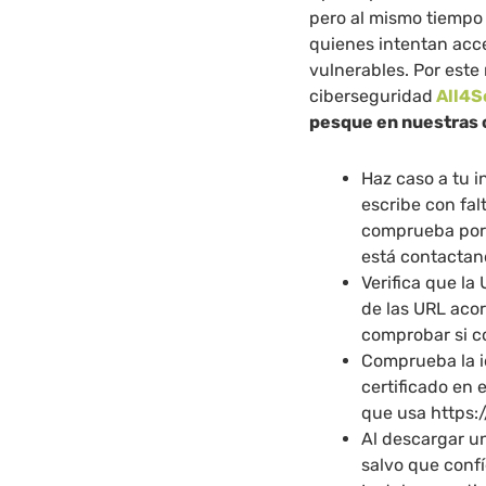
pero al mismo tiempo
quienes intentan acc
vulnerables. Por este
ciberseguridad
All4S
pesque en nuestras 
Haz caso a tu in
escribe con fal
comprueba por 
está contactan
Verifica que la
de las URL aco
comprobar si co
Comprueba la i
certificado en 
que usa https:/
Al descargar un
salvo que confí