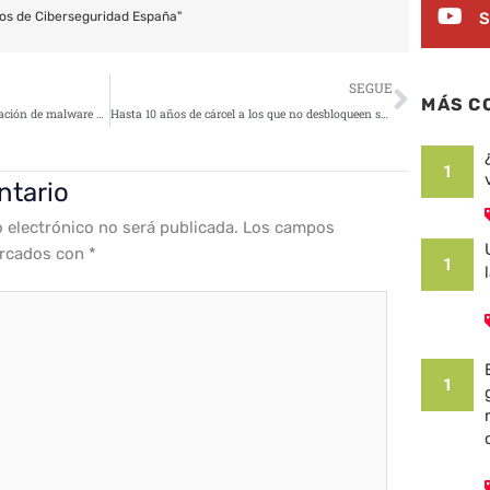
S
os de Ciberseguridad España"
Siguie
SEGUE
MÁS C
Dark Tequila: una compleja operación de malware bancario dirigida contra América Latina
Hasta 10 años de cárcel a los que no desbloqueen su móvil en Australia
1
ntario
o electrónico no será publicada.
Los campos
arcados con
*
1
1