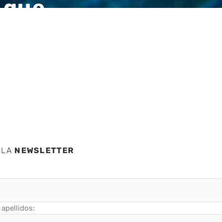
 que
as
 LA
NEWSLETTER
apellidos: