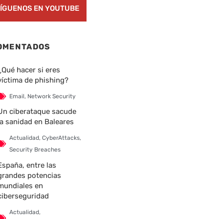
ÍGUENOS EN YOUTUBE
nte
OMENTADOS
¿Qué hacer si eres
víctima de phishing?
Email
,
Network Security
Un ciberataque sacude
la sanidad en Baleares
Actualidad
,
CyberAttacks
,
Security Breaches
España, entre las
grandes potencias
mundiales en
ciberseguridad
Actualidad
,