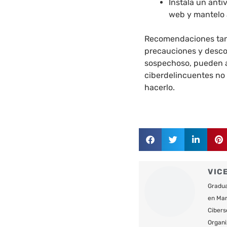
Instala un anti
web y mantelo 
Recomendaciones tan 
precauciones y descon
sospechoso, pueden a
ciberdelincuentes no
hacerlo.
VIC
Gradua
en Mar
Cibers
Organi