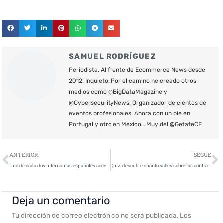
SAMUEL RODRÍGUEZ
Periodista. Al frente de Ecommerce News desde
2012. Inquieto. Por el camino he creado otros
medios como @BigDataMagazine y
@CybersecurityNews. Organizador de cientos de
eventos profesionales. Ahora con un pie en
Portugal y otro en México… Muy del @GetafeCF
Ant
S
ANTERIOR
SEGUE
Uno de cada dos internautas españoles accede con la misma contraseña a su correo electrónico, a su banco o a sus redes sociales
Quiz: descubre cuánto sabes sobre las contraseñas
Deja un comentario
Tu dirección de correo electrónico no será publicada.
Los