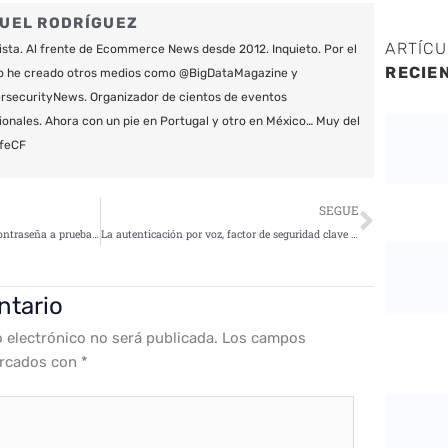
UEL RODRÍGUEZ
ARTÍC
ista. Al frente de Ecommerce News desde 2012. Inquieto. Por el
RECIE
o he creado otros medios como @BigDataMagazine y
securityNews. Organizador de cientos de eventos
ionales. Ahora con un pie en Portugal y otro en México… Muy del
feCF
Siguie
SEGUE
Cinco consejos para tener una contraseña a prueba de ciberdelincuentes
La autenticación por voz, factor de seguridad clave para los pagos del futuro sin dinero en efectivo
ntario
o electrónico no será publicada.
Los campos
arcados con
*