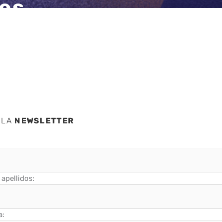
bes
 LA
NEWSLETTER
apellidos:
a: