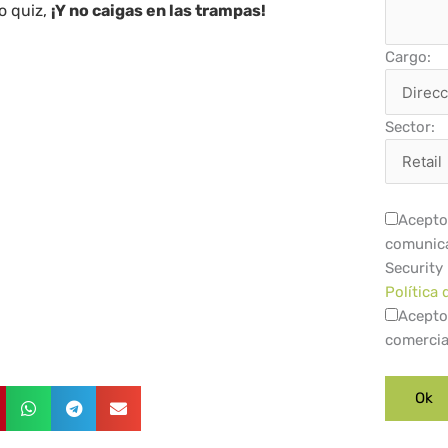
o quiz,
¡Y no caigas en las trampas!
Cargo:
Sector:
Acepto 
comunica
Security
Política 
Acepto
comercia