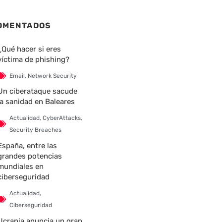
OMENTADOS
¿Qué hacer si eres
víctima de phishing?
Email
,
Network Security
Un ciberataque sacude
la sanidad en Baleares
Actualidad
,
CyberAttacks
,
Security Breaches
España, entre las
grandes potencias
mundiales en
ciberseguridad
Actualidad
,
Ciberseguridad
Ucrania anuncia un gran