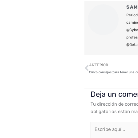
SAM
Period
camin
@Cyber
profes
@Geta
Ant
ANTERIOR
Deja un come
Tu dirección de corre
obligatorios están m
Escribe
aquí...