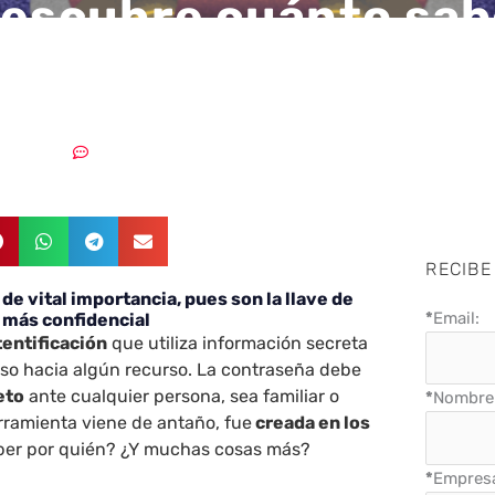
descubre cuánto sa
las contraseñas
12/05/2020
Sin comentarios
RECIBE
de vital importancia, pues son la llave de
*
Email:
 más confidencial
entificación
que utiliza información secreta
eso hacia algún recurso. La contraseña debe
eto
ante cualquier persona, sea familiar o
*
Nombre 
rramienta viene de antaño, fue
creada en los
ber por quién? ¿Y muchas cosas más?
*
Empres