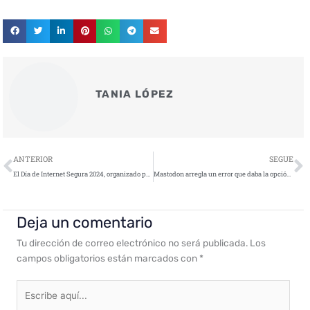
TANIA LÓPEZ
Ant
S
ANTERIOR
SEGUE
El Día de Internet Segura 2024, organizado por INCIBE, contará con la presencia de Su Majestad la Reina
Mastodon arregla un error que daba la opción de suplantar la identidad de los usuarios
Deja un comentario
Tu dirección de correo electrónico no será publicada.
Los
campos obligatorios están marcados con
*
Escribe
aquí...