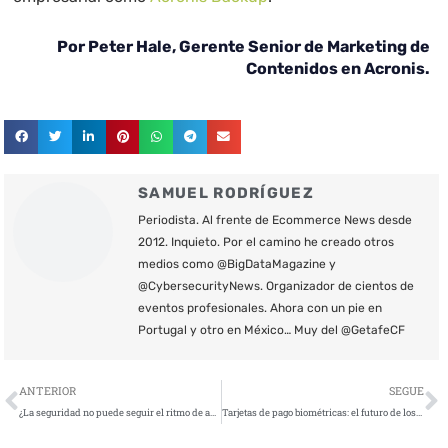
Por Peter Hale, Gerente Senior de Marketing de
Contenidos en Acronis.
SAMUEL RODRÍGUEZ
Periodista. Al frente de Ecommerce News desde
2012. Inquieto. Por el camino he creado otros
medios como @BigDataMagazine y
@CybersecurityNews. Organizador de cientos de
eventos profesionales. Ahora con un pie en
Portugal y otro en México… Muy del @GetafeCF
Ant
S
ANTERIOR
SEGUE
¿La seguridad no puede seguir el ritmo de adopción de la nube?
Tarjetas de pago biométricas: el futuro de los bancos seguros