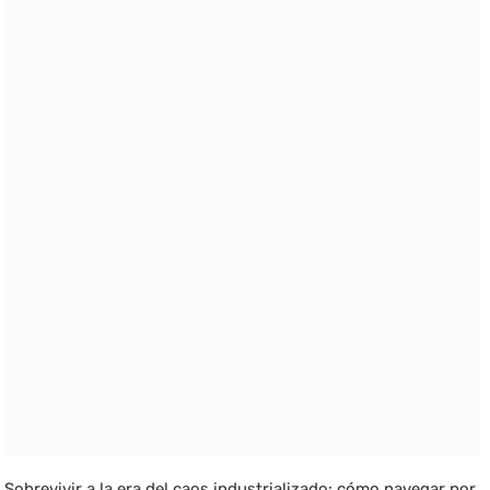
Sobrevivir a la era del caos industrializado: cómo navegar por