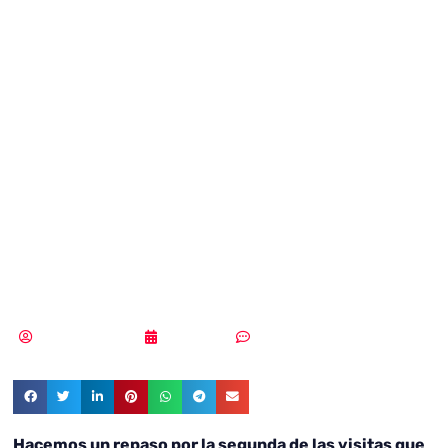
Ciber I.A.
autónoma –
Redefiniendo la
seguridad
empresarial
Samuel Rodríguez
18/06/2021
Sin comentarios
Hacemos un repaso por la segunda de las visitas que