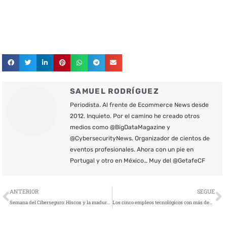
SAMUEL RODRÍGUEZ
Periodista. Al frente de Ecommerce News desde
2012. Inquieto. Por el camino he creado otros
medios como @BigDataMagazine y
@CybersecurityNews. Organizador de cientos de
eventos profesionales. Ahora con un pie en
Portugal y otro en México… Muy del @GetafeCF
Ant
S
ANTERIOR
SEGUE
Semana del Ciberseguro: Hiscox y la madurez del ciberseguro
Los cinco empleos tecnológicos con más demanda en España